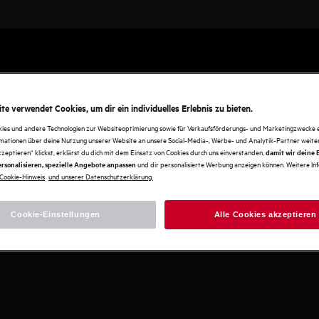
te verwendet Cookies, um dir ein individuelles Erlebnis zu bieten.
kies und andere Technologien zur Websiteoptimierung sowie für Verkaufsförderungs- und Marketingzwecke e
 NICHT GEFUNDEN
rmationen über deine Nutzung unserer Website an unsere Social-Media-, Werbe- und Analytik-Partner weiter
kzeptieren“ klickst, erklärst du dich mit dem Einsatz von Cookies durch uns einverstanden,
damit wir deine
und dir personalisierte Werbung anzeigen können. Weitere In
rsonalisieren, spezielle Angebote anpassen
Cookie-Hinweis
und unserer Datenschutzerklärung.
e. Bitte überprüfe die URL und versuche es noch
Cookie-Einstellungen
Alle Cookies akzeptieren
nk.