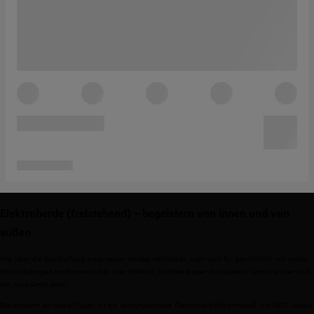
Elektroherde (freistehend) – begeistern von innen und von
außen
Wer über die Anschaffung eines neuen Herdes nachdenkt, sieht sich für gewöhnlich mit vielen
Entscheidungen konfrontiert. Gas oder Elektro? Standherd oder Einbauherd? Und wie breit soll
das neue Gerät sein?
Die Antwort auf diese Fragen ist ein leistungsstarker Elektroherd (freistehend) von AEG. Unsere