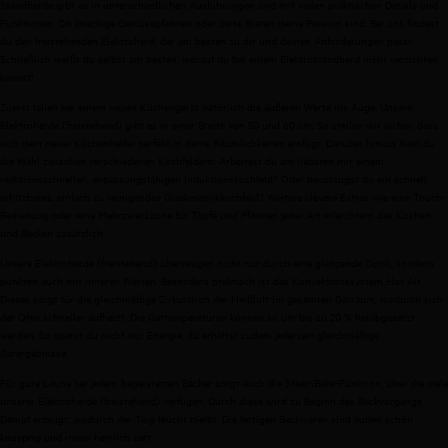
Standherde gibt es in unterschiedlichen Ausführungen und mit vielen praktischen Details und
Funktionen. Ob knackige Gemüsepfannen oder zarte Braten deine Passion sind: Bei uns findest
du den freistehenden Elektroherd, der am besten zu dir und deinen Anforderungen passt.
Schließlich weißt du selbst am besten, worauf du bei einem Elektrostandherd nicht verzichten
kannst!
Zuerst fallen bei einem neuen Küchengerät natürlich die äußeren Werte ins Auge: Unsere
Elektroherde (freistehend) gibt es in einer Breite von 50 und 60 cm. So stellen wir sicher, dass
sich dein neuer Küchenhelfer perfekt in deine Räumlichkeiten einfügt. Darüber hinaus hast du
die Wahl zwischen verschiedenen Kochfeldern: Arbeitest du am liebsten mit einem
reaktionsschnellen, anpassungsfähigen Induktionskochfeld? Oder bevorzugst du ein schnell
erhitzbares, einfach zu reinigendes Glaskeramikkochfeld? Weitere clevere Extras wie eine Touch-
Bedienung oder eine Mehrzweckzone für Töpfe und Pfannen jeder Art erleichtern das Kochen
und Backen zusätzlich.
Unsere Elektroherde (freistehend) überzeugen nicht nur durch eine glänzende Optik, sondern
punkten auch mit inneren Werten. Besonders praktisch ist das Konvektionssystem Hot Air.
Dieses sorgt für die gleichmäßige Zirkulation der Heißluft im gesamten Garraum, wodurch sich
der Ofen schneller aufheizt. Die Gartemperaturen können so um bis zu 20 % herabgesetzt
werden. So sparst du nicht nur Energie, du erhältst zudem jederzeit gleichmäßige
Garergebnisse.
Für gute Laune bei jedem begeisterten Bäcker sorgt auch die SteamBake-Funktion, über die viele
unserer Elektroherde (freistehend) verfügen. Durch diese wird zu Beginn des Backvorgangs
Dampf erzeugt, wodurch der Teig feucht bleibt. Die fertigen Backwaren sind außen schön
knusprig und innen herrlich zart.