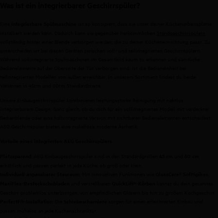
Was ist ein integrierbarer Geschirrspüler?
Eine
ist so konzipiert, dass sie unter deiner Küchenarbeitsplatte
integrierbare Spülmaschine
installiert werden kann. Dadurch kann sie gegenüber herkömmlichen
Standgeschirrspülern
vollständig hinter einer Blende verborgen werden, die zu deiner Kücheneinrichtung passt. Zu
unterscheiden ist bei diesen Geräten zwischen voll- und teilintegrierten Geschirrspülern.
Während vollintegrierte Spülmaschinen im Gesamtbild kaum zu erkennen und sämtliche
Bedienelemente auf der Oberseite der Tür verborgen sind, ist die Bedieneinheit bei
teilintegrierten Modellen von außen erreichbar. In unserem Sortiment findest du beide
Varianten in 45cm und 60cm Standardbreite.
Unsere Einbaugeschirrspüler kombinieren leistungsstarke Reinigung mit nahtlos
integrierbarem Design. Ganz gleich, ob du dich für ein vollintegriertes Modell mit verdeckter
Bedienblende oder eine halbintegrierte Version mit sichtbaren Bedienelementen entscheidest,
AEG Geschirrspüler bieten eine makellose, moderne Ästhetik.
Vorteile eines integrierten AEG Geschirrspülers
: AEG Einbaugeschirrspüler sind in den Standardgrößen
und
Platzsparend
45 cm
60 cm
erhältlich und passen perfekt in jede Küche, ob groß oder klein.
: Mit innovativen Funktionen wie
,
Individuell anpassbarer Stauraum
GlassCare® SoftSpikes
und verstellbaren
kannst du dein gesamtes
MaxiFlex-Besteckschubladen
QuickLift®-Körben
Geschirr problemlos unterbringen, von empfindlichen Gläsern bis hin zu großem Kochgeschirr.
: Die
sorgen für einen erleichterten Einbau und
PerfectFit-Installation
Schiebescharniere
passen mühelos an jede Küchenschranktür.