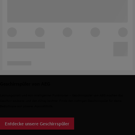
Geschirrspüler von AEG
Leistungsstark und mit intelligenten Funktionen – Geschirrspüler von AEG machen das
Geschirr sauberer und den Alltag leichter. Finde den richtigen Geschirrspüler für deine
Bedürfnisse mit unserer Auswahlhilfe.
Entdecke unsere Geschirrspüler