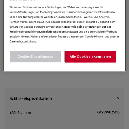
ASKVX8
Wir setzen Cookies und andere Technologien zur Websiteoptimierung sowie für
Zubehör ASKVX8 VX8
Verkaufsförderungs- und Marketingzwecke ein. Darüber hinaus geben wir Informationen
über deine Nutzung unserer Website an unsere Social-Media-, Werbe- und Analytik-
ULTRASILENCER™ PERFORMANCE
Partner weiter. Indem du auf „Alle Cookies akzeptieren“ klickst, erklärst du dich mit dem
Einsatz von Cookies durch uns einverstanden,
damit wir deine Erfahrungen auf der
KIT
und dir personalisierte Werbung
Website personalisieren, spezielle Angebote anpassen
anzeigen können. Weitere Informationen findest du in unserem
Cookie-Hinweis
und unserer
0 (0)
Datenschutzerklärung.
Cookie-Einstellungen
Alle Cookies akzeptieren
Schlüsselspezifikation
7319599035113
EAN-Nummer