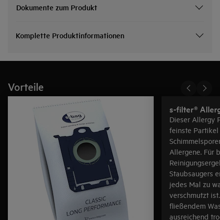
Dokumente zum Produkt
Komplette Produktinformationen
Vorteile
s-filter® Aller
Dieser Allergy P
feinste Partikel
Schimmelsporen
Allergene. Für 
Reinigungserge
Staubsaugers em
jedes Mal zu wa
verschmutzt ist
fließendem Was
ausreichend tro