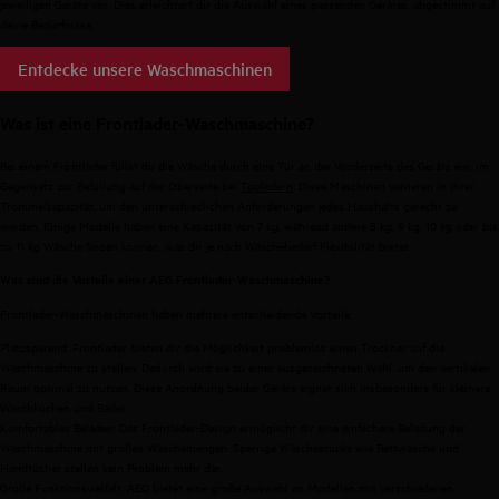
jeweiligen Geräte vor. Dies erleichtert dir die Auswahl eines passenden Gerätes, abgestimmt auf
deine Bedürfnisse.
Entdecke unsere Waschmaschinen
Was ist eine Frontlader-Waschmaschine?
Bei einem Frontlader füllst du die Wäsche durch eine Tür an der Vorderseite des Geräts ein, im
Gegensatz zur Befüllung auf der Oberseite bei
Topladern
. Diese Maschinen variieren in ihrer
Trommelkapazität, um den unterschiedlichen Anforderungen jedes Haushalts gerecht zu
werden. Einige Modelle haben eine Kapazität von 7 kg, während andere
8 kg
,
9 kg
,
10 kg
oder bis
zu 11 kg Wäsche fassen können, was dir je nach Wäschebedarf Flexibilität bietet.
Was sind die Vorteile einer AEG Frontlader-Waschmaschine?
Frontlader-Waschmaschinen haben mehrere entscheidende Vorteile:
Platzsparend: Frontlader bieten dir die Möglichkeit problemlos einen Trockner auf die
Waschmaschine zu stellen. Dadurch wird sie zu einer ausgezeichneten Wahl, um den vertikalen
Raum optimal zu nutzen. Diese Anordnung beider Geräte eignet sich insbesondere für kleinere
Waschküchen und Bäder.
Komfortables Beladen: Das Frontlader-Design ermöglicht dir eine einfachere Beladung der
Waschmaschine mit großen Wäschemengen. Sperrige Wäschestücke wie Bettwäsche und
Handtücher stellen kein Problem mehr dar.
Große Funktionsvielfalt: AEG bietet eine große Auswahl an Modellen mit verschiedenen