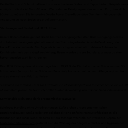
Geräte Staub und Schmutz effizient von verschiedenen Boden- und Teppicharten. Beispielsweise
ermöglicht dir die AllFloor-Düse ein Wechseln des Reinigungsmodus mit dem Fuß, ohne dich
bücken zu müssen. Die innovative OneGo Power Clean-Bodendüse übernimmt hingegen die
Anpassung an jeden Boden sogar vollautomatisch.
Staubsauger mit Beutel und HEPA-Filter
Unsere Bodenstaubsauger mit Beutel besitzen nachgelagerte Filter. Beim Reinigungsprozess
durchströmt die eingesaugte Luft zuerst den Staubsaugerbeutel. Anschließend reinigt der
Hepa-Filter sie nochmals. Das Ergebnis ist extra hygienische Luft in deinem Zuhause. In
Kombination mit dem s-bag® Anti-Allergy Beutel werden unsere Beutelstaubsauger zu einer
hervorragenden Wahl für Allergiker.
Das HEPA-Filtersystem ist in der Lage, bis zu 99,99 % der Partikel mit einer Größe von nur 0,3
Mikrometern (entspricht der Größe von Feinstaub, Hausstaubmilben und Allergenen) zu filtern
und so eine reinere Abluft zu liefern.
*Basierend auf internen Tests zur Filtration von Mikrostaubpartikeln mit einer Größe von 0,3–10
Mikrometern gemäß der Norm EN 60312-1 unter Verwendung von Standardsand-/Staubpartikeln.
Komfortable Reinigung dank ergonomischer Bauweise
Nahtloses Handling ohne Unterbrechungen. Dafür stehen unsere ergonomischen
Beutelstaubsauger. Große Räder ermöglichen dir eine einfache Manövrierfähigkeit in alle
Richtungen und lange Kabel ersparen dir das ständige Wechseln der Steckdose. Gegenüber
beutellosen Staubsaugern
gestaltet sich die Wartung des Saugers einfacher und hygienischer.
Ist der Beutel voll, entnimmts du ihn und entsorgst ihn im Handumdrehen im Hausmüll.