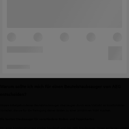
Warum sollte ich mich für einen Beutelstaubsauger von AEG
entscheiden?
Unsere kabelgebundenen Beutelstaubsauger überzeugen durch eine Vielzahl an komfortablen
Vorteilen, die sie für die Reinigung deiner Böden zu einer attraktiven Wahl machen.
Die besten Staubsauger für verschiedene Boden- und Teppicharten
Mit einer Kombination aus starker Saugkraft und den AEG Staubsauger-Düsen entfernen unsere