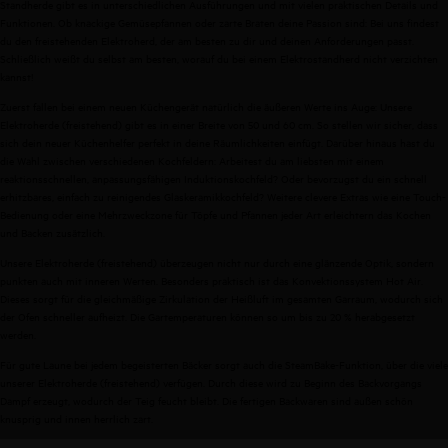
Standherde gibt es in unterschiedlichen Ausführungen und mit vielen praktischen Details und
Funktionen. Ob knackige Gemüsepfannen oder zarte Braten deine Passion sind: Bei uns findest
du den freistehenden Elektroherd, der am besten zu dir und deinen Anforderungen passt.
Schließlich weißt du selbst am besten, worauf du bei einem Elektrostandherd nicht verzichten
kannst!
Zuerst fallen bei einem neuen Küchengerät natürlich die äußeren Werte ins Auge: Unsere
Elektroherde (freistehend) gibt es in einer Breite von 50 und 60 cm. So stellen wir sicher, dass
sich dein neuer Küchenhelfer perfekt in deine Räumlichkeiten einfügt. Darüber hinaus hast du
die Wahl zwischen verschiedenen Kochfeldern: Arbeitest du am liebsten mit einem
reaktionsschnellen, anpassungsfähigen Induktionskochfeld? Oder bevorzugst du ein schnell
erhitzbares, einfach zu reinigendes Glaskeramikkochfeld? Weitere clevere Extras wie eine Touch-
Bedienung oder eine Mehrzweckzone für Töpfe und Pfannen jeder Art erleichtern das Kochen
und Backen zusätzlich.
Unsere Elektroherde (freistehend) überzeugen nicht nur durch eine glänzende Optik, sondern
punkten auch mit inneren Werten. Besonders praktisch ist das Konvektionssystem Hot Air.
Dieses sorgt für die gleichmäßige Zirkulation der Heißluft im gesamten Garraum, wodurch sich
der Ofen schneller aufheizt. Die Gartemperaturen können so um bis zu 20 % herabgesetzt
werden.
Für gute Laune bei jedem begeisterten Bäcker sorgt auch die SteamBake-Funktion, über die viele
unserer Elektroherde (freistehend) verfügen. Durch diese wird zu Beginn des Backvorgangs
Dampf erzeugt, wodurch der Teig feucht bleibt. Die fertigen Backwaren sind außen schön
knusprig und innen herrlich zart.