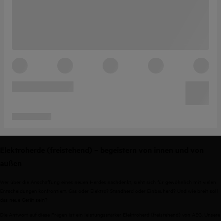
Elektroherde (freistehend) – begeistern von innen und von
außen
Wer über die Anschaffung eines neuen Herdes nachdenkt, sieht sich für gewöhnlich mit vielen
Entscheidungen konfrontiert. Gas oder Elektro? Standherd oder Einbauherd? Und wie breit soll
das neue Gerät sein?
Die Antwort auf diese Fragen ist ein leistungsstarker Elektroherd (freistehend) von AEG. Unsere