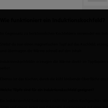
Wie funktioniert ein Induktionskochfeld?
Im Gegensatz zu herkömmlichen Kochfeldern verwendet ein Indukt
Stellst du nun einen magnetischen Topf auf das Kochfeld, erzeu
und übertragen die Wärme schnell auf den Inhalt.
Induktionskochfelder erzeugen die Wärme direkt im Topfboden un
selbst.
Ebenso ist das Kochen, durch die kühl bleibende Oberfläche des 
Welche Töpfe sind für ein Induktionskochfeld geeignet?
Ein Induktionsfeld funktioniert nicht mit jedem Kochgeschirr. Wi
Titan und einige Arten von Edelstahl, funktionieren auf einer I