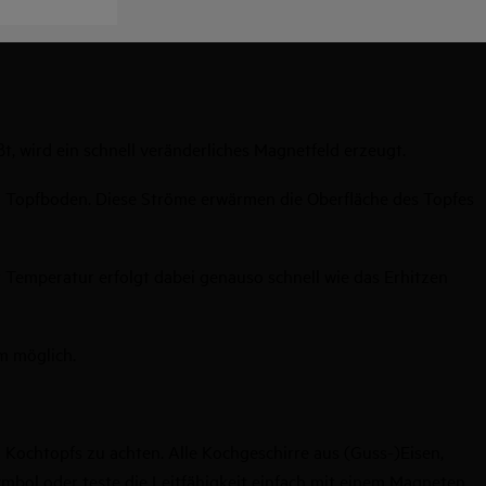
 wird ein schnell veränderliches Magnetfeld erzeugt.
im Topfboden. Diese Ströme erwärmen die Oberfläche des Topfes
 Temperatur erfolgt dabei genauso schnell wie das Erhitzen
m möglich.
n Kochtopfs zu achten. Alle Kochgeschirre aus (Guss-)Eisen,
ymbol oder teste die Leitfähigkeit einfach mit einem Magneten.