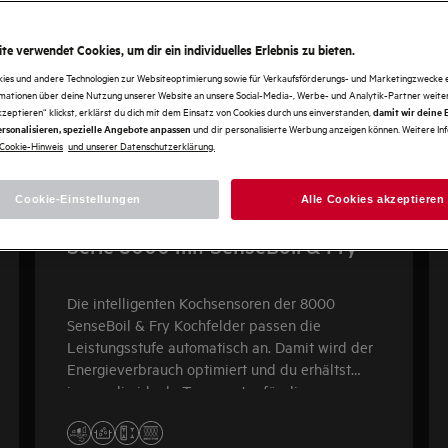
te verwendet Cookies, um dir ein individuelles Erlebnis zu bieten.
kies und andere Technologien zur Websiteoptimierung sowie für Verkaufsförderungs- und Marketingzwecke e
rmationen über deine Nutzung unserer Website an unsere Social-Media-, Werbe- und Analytik-Partner weiter
kzeptieren“ klickst, erklärst du dich mit dem Einsatz von Cookies durch uns einverstanden,
damit wir deine
und dir personalisierte Werbung anzeigen können. Weitere In
rsonalisieren, spezielle Angebote anpassen
Cookie-Hinweis
und unserer Datenschutzerklärung.
Cookie-Einstellungen
Alle Cookies akzeptieren
Serie 8000 mit SenseBoil & Fry
Die intelligenten Kochsensoren der 8000
SenseBoil & Fry Kochfelder passen die
Leistungsstufe automatisch an. Damit wird der
Energieverbrauch optimiert und du erhältst
immer die ideale Temperatur für die
Zubereitung deiner Speisen.