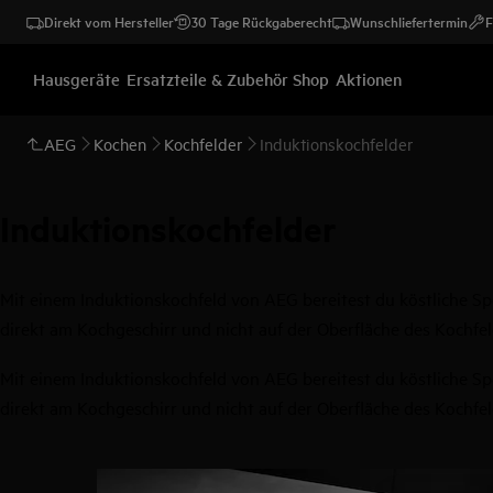
Direkt vom Hersteller
30 Tage Rückgaberecht
Wunschliefertermin
F
Hausgeräte
Ersatzteile & Zubehör Shop
Aktionen
AEG
Kochen
Kochfelder
Induktionskochfelder
Induktionskochfelder
Mit einem Induktionskochfeld von AEG bereitest du köstliche Sp
direkt am Kochgeschirr und nicht auf der Oberfläche des Kochfe
Mit einem Induktionskochfeld von AEG bereitest du köstliche Sp
direkt am Kochgeschirr und nicht auf der Oberfläche des Kochfe
0
von
5