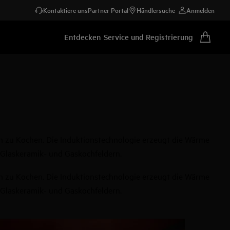
Kontaktiere uns
Partner Portal
Händlersuche
Anmelden
Entdecken
Service und Registrierung
ln zu Kochen. Die Induktionstechnologie erzeugt die Wärme
f Glaskeramik- und Gaskochfeldern.
ln zu Kochen. Die Induktionstechnologie erzeugt die Wärme
f Glaskeramik- und Gaskochfeldern.