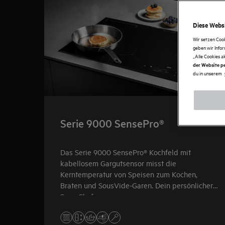
Diese Websi
Wir setzen Coo
geben wir Info
„Alle Cookies a
der Website pe
du in unserem
Serie 9000 SensePro®
Das Serie 9000 SensePro® Kochfeld mit
kabellosem Gargutsensor misst die
Kerntemperatur von Speisen zum Kochen,
Braten und SousVide-Garen. Dein persönlicher
Sous-Chef.