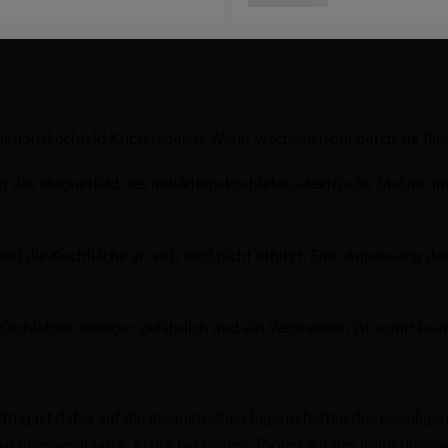
ionskochfeld Kupferspulen. Wenn Wechselstrom durch sie fließt,
gt das Magnetfeld des Induktionskochfelds, elektrische Ströme 
d die Kochfläche an sich wird nicht erhitzt. Eine Anpassung der
Kochfeldes, weniger gefährlich und ein Verbrennen ist somit kau
chtig ist dabei auf die magnetischen Eigenschaften des jeweilige
nduktionsherdplatte. Achte bei deinen Töpfen auf das Induktionss