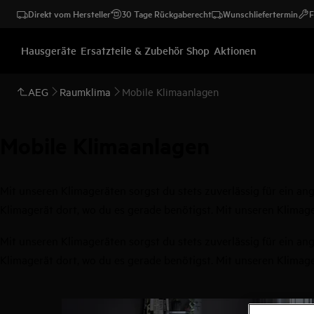
Direkt vom Hersteller
30 Tage Rückgaberecht
Wunschliefertermin
F
Hausgeräte
Ersatzteile & Zubehör Shop
Aktionen
AEG
Raumklima
Mobile Klimaanlagen
Mobile Klimaanlagen
Mit unseren Klimageräten sorgst du stets zuverlässig für ein 
Klimagerät dort, wo du es gerade benötigst. Mit unseren Klimager
Mit unseren Klimageräten sorgst du stets zuverlässig für ein 
Klimagerät dort, wo du es gerade benötigst. Mit unseren Klimager
0
von
2