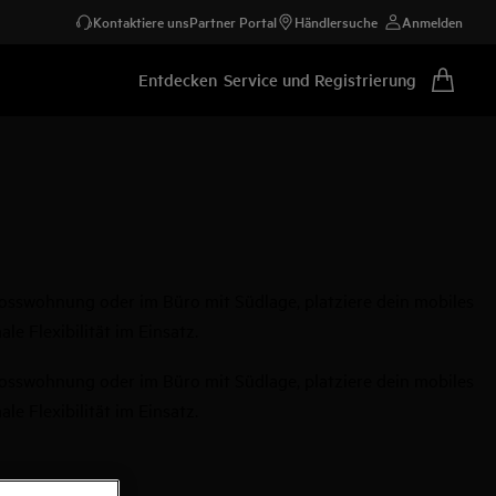
Kontaktiere uns
Partner Portal
Händlersuche
Anmelden
Entdecken
Service und Registrierung
hosswohnung oder im Büro mit Südlage, platziere dein mobiles
e Flexibilität im Einsatz.
hosswohnung oder im Büro mit Südlage, platziere dein mobiles
e Flexibilität im Einsatz.