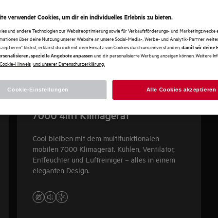
te verwendet Cookies, um dir ein individuelles Erlebnis zu bieten.
kies und andere Technologien zur Websiteoptimierung sowie für Verkaufsförderungs- und Marketingzwecke e
rmationen über deine Nutzung unserer Website an unsere Social-Media-, Werbe- und Analytik-Partner weiter
kzeptieren“ klickst, erklärst du dich mit dem Einsatz von Cookies durch uns einverstanden,
damit wir deine
und dir personalisierte Werbung anzeigen können. Weitere In
rsonalisieren, spezielle Angebote anpassen
Cookie-Hinweis
und unserer Datenschutzerklärung.
Cookie-Einstellungen
Alle Cookies akzeptieren
7000 4in1 Klimagerät
Cool bleiben mit dem multifunktionalen
mobilen 7000 Klimagerät. Kühlen, Ventilator,
Entfeuchter und Luftreiniger – alles in einem
eleganten Design.