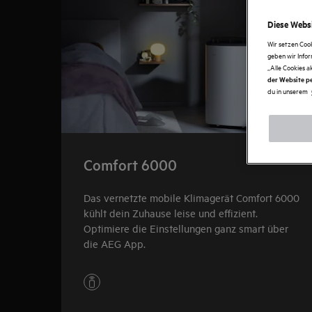
Diese Websi
Wir setzen Coo
geben wir Info
„Alle Cookies a
der Website pe
du in unserem
Comfort 6000
Das vernetzte mobile Klimagerät Comfort 6000
kühlt dein Zuhause leise und effizient.
Optimiere die Einstellungen ganz smart über
die AEG App.