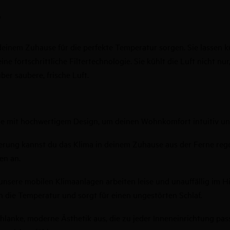
?
einem Zuhause für die perfekte Temperatur sorgen. Sie lassen küh
fortschrittliche Filtertechnologie. Sie kühlt die Luft nicht nur,
er saubere, frische Luft.
e mit hochwertigem Design, um deinen Wohnkomfort intuitiv und
rung kannst du das Klima in deinem Zuhause aus der Ferne rege
en an.
unsere mobilen Klimaanlagen arbeiten leise und unauffällig im H
h die Temperatur und sorgt für einen ungestörten Schlaf.
lanke, moderne Ästhetik aus, die zu jeder Inneneinrichtung passt 