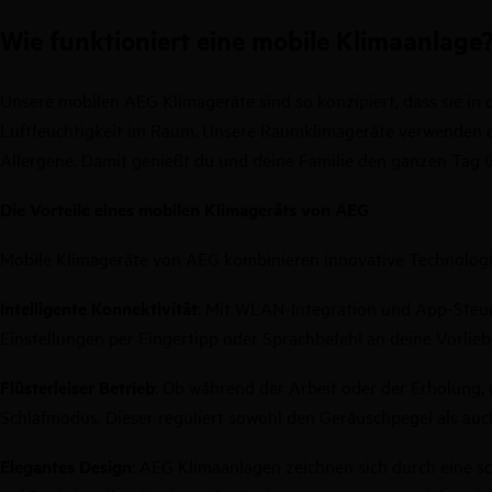
Wie funktioniert eine mobile Klimaanlage
Unsere mobilen AEG Klimageräte sind so konzipiert, dass sie in d
Luftfeuchtigkeit im Raum. Unsere Raumklimageräte verwenden eine 
Allergene. Damit genießt du und deine Familie den ganzen Tag üb
Die Vorteile eines mobilen Klimageräts von AEG
Mobile Klimageräte von AEG kombinieren innovative Technologi
Intelligente Konnektivität
: Mit WLAN-Integration und App-Steue
Einstellungen per Fingertipp oder Sprachbefehl an deine Vorlieb
Flüsterleiser Betrieb
: Ob während der Arbeit oder der Erholung, 
Schlafmodus. Dieser reguliert sowohl den Geräuschpegel als auc
Elegantes Design
: AEG Klimaanlagen zeichnen sich durch eine sch