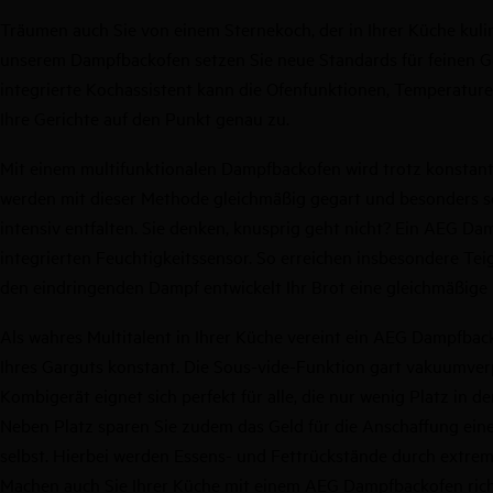
Träumen auch Sie von einem Sternekoch, der in Ihrer Küche kuli
unserem Dampfbackofen setzen Sie neue Standards für feinen 
integrierte Kochassistent kann die Ofenfunktionen, Temperature
Ihre Gerichte auf den Punkt genau zu.
Mit einem multifunktionalen Dampfbackofen wird trotz konstant
werden mit dieser Methode gleichmäßig gegart und besonders sc
intensiv entfalten. Sie denken, knusprig geht nicht? Ein AEG D
integrierten Feuchtigkeitssensor. So erreichen insbesondere T
den eindringenden Dampf entwickelt Ihr Brot eine gleichmäßige
Als wahres Multitalent in Ihrer Küche vereint ein AEG Dampfba
Ihres Garguts konstant. Die Sous-vide-Funktion gart vakuumver
Kombigerät eignet sich perfekt für alle, die nur wenig Platz 
Neben Platz sparen Sie zudem das Geld für die Anschaffung eine
selbst. Hierbei werden Essens- und Fettrückstände durch extrem
Machen auch Sie Ihrer Küche mit einem AEG Dampfbackofen rich