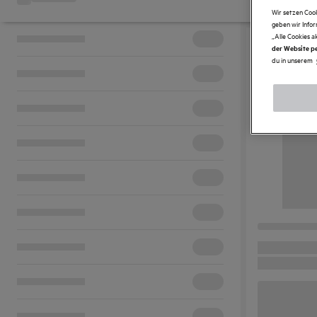
Wir setzen Coo
geben wir Info
„Alle Cookies a
der Website pe
du in unserem