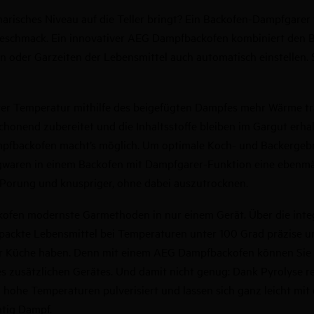
narisches Niveau auf die Teller bringt? Ein Backofen-Dampfgarer
Geschmack.
Ein innovativer AEG Dampfbackofen kombiniert den B
n oder Garzeiten der Lebensmittel auch automatisch einstellen.
er Temperatur mithilfe des beigefügten Dampfes mehr Wärme tra
honend zubereitet und die Inhaltsstoffe bleiben im Gargut erha
ampfbackofen macht’s möglich. Um optimale Koch- und Backergebn
eigwaren in einem Backofen mit Dampfgarer-Funktion eine ebenmä
 Porung und knuspriger, ohne dabei auszutrocknen.
ckofen modernste Garmethoden in nur einem Gerät. Über die int
packte Lebensmittel bei Temperaturen unter 100 Grad präzise u
in der Küche haben. Denn mit einem AEG Dampfbackofen können Si
s zusätzlichen Gerätes. Und damit nicht genug: Dank Pyrolyse r
 hohe Temperaturen pulverisiert und lassen sich ganz leicht mi
tig Dampf.