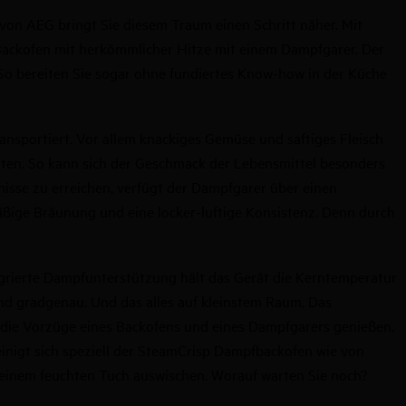
 von AEG bringt Sie diesem Traum einen Schritt näher. Mit
ackofen mit herkömmlicher Hitze mit einem Dampfgarer. Der
 So bereiten Sie sogar ohne fundiertes Know-how in der Küche
nsportiert. Vor allem knackiges Gemüse und saftiges Fleisch
lten. So kann sich der Geschmack der Lebensmittel besonders
isse zu erreichen, verfügt der Dampfgarer über einen
ßige Bräunung und eine locker-luftige Konsistenz. Denn durch
egrierte Dampfunterstützung hält das Gerät die Kerntemperatur
nd gradgenau. Und das alles auf kleinstem Raum. Das
e die Vorzüge eines Backofens und eines Dampfgarers genießen.
einigt sich speziell der SteamCrisp Dampfbackofen wie von
t einem feuchten Tuch auswischen. Worauf warten Sie noch?