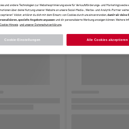
kies und andere Technologien zur Websiteoptimierung sowie für Verkaufsförderungs- und Marketingzwecke e
rmationen über deine Nutzung unserer Website an unsere Social-Media-, Werbe- und Analytik-Partner weiter
kzeptieren“ klickst, erklärst du dich mit dem Einsatz von Cookies durch uns einverstanden,
damit wir deine
und dir personalisierte Werbung anzeigen können. Weitere In
rsonalisieren, spezielle Angebote anpassen
Cookie-Hinweis
und unserer Datenschutzerklärung.
Cookie-Einstellungen
Alle Cookies akzeptieren