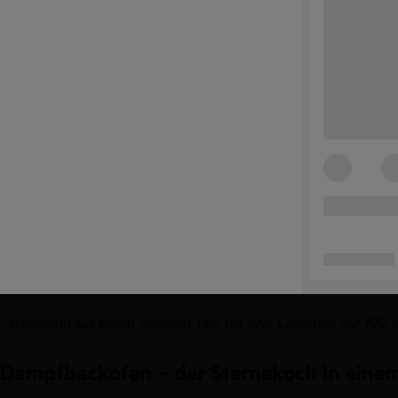
* Basierend auf einem internen Test bei dem Lachsfilet mit 100
Dampfbackofen – der Sternekoch in eine