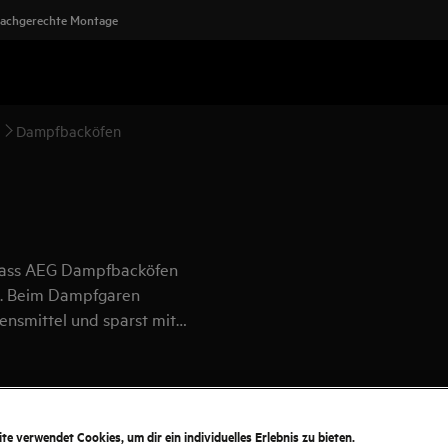
achgerechte Montage
Dampfbacköfen
class AEG Dampfbacköfen
n. Beim Dampfgaren
ensmittel und sparst mit
ihrer Klasse (A+++), bis zu
te verwendet Cookies, um dir ein individuelles Erlebnis zu bieten.