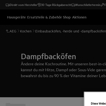
Direkt vom Hersteller
30 Tage Rückgaberecht
Wunschliefertermin
F
Hausgeräte
Ersatzteile & Zubehör Shop
Aktionen
AEG
Kochen
Einbaubacköfen, -herde und -dampfbacköfen
Dampfbacköfen
Ändere deine Kochroutine. Mit unseren best-in-
kannst du mit Hitze, Dampf oder Sous-Vide gare
bewahrst du bis zu 90 % der Vitamine deiner Leb
unseren Modellen, durch die besten Energiewerte 
20 % mehr Energie*.
Diese Websi