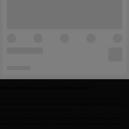
Warum sollte ich einen AEG Toaster kaufen?
Die
bieten verschiedene Toast-Einstellungen und verfügen über weitere
besten Toaster
. Diese findest du auch bei unseren AEG Toastern.
Funktionen wie Aufwärmen oder Auftauen
So werden sie den Vorlieben jedes Benutzers gerecht.
Mit Hilfe des Einstellrads kannst du zwischen
sieben verschiedenen Zubereitungsmodi
wählen, von leichter Bräunung bis hin zu knusprigerem Toast, ohne dass das Brot anbrennt.