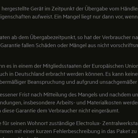
neu hergestellte Gerät im Zeitpunkt der Übergabe vom Händle
genschaften aufweist. Ein Mangel liegt nur dann vor, wenn
naten ab dem Übergabezeitpunkt, so hat der Verbraucher na
e Garantie fallen Schäden oder Mängel aus nicht vorschri
wenn es in einem der Mitgliedsstaaten der Europäischen Unio
auch in Deutschland erbracht werden können. Es kann kei
ge übermäßiger Beanspruchung und aufgrund unsachgemäße
messener Frist nach Mitteilung des Mangels und nachdem u
endungen, insbesondere Arbeits- und Materialkosten werde
iese Garantie dem Verbraucher nicht eingeräumt.
ie für seinen Wohnort zuständige Electrolux- Zentralwerksta
ammen mit einer kurzen Fehlerbeschreibung in das Paket zu 