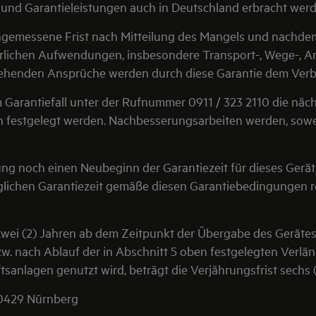
d und Garantieleistungen auch in Deutschland erbracht we
 angemessene Frist nach Mitteilung des Mangels und nachd
derlichen Aufwendungen, insbesondere Transport-, Wege-, A
ehenden Ansprüche werden durch diese Garantie dem Verbr
im Garantiefall unter der Rufnummer 0911 / 323 2110 die nä
n festgelegt werden. Nachbesserungsarbeiten werden, sowei
ung noch einen Neubeginn der Garantiezeit für dieses Ger
glichen Garantiezeit gemäße diesen Garantiebedingungen re
zwei (2) Jahren ab dem Zeitpunkt der Übergabe des Gerätes
zw. nach Ablauf der in Abschnitt 5 oben festgelegten Verlä
anlagen genutzt wird, beträgt die Verjährungsfrist sechs 
90429 Nürnberg