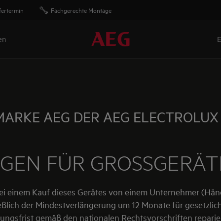
fertermin
Fachgerechte Montage
en
E
MARKE AEG DER AEG ELECTROLUX
GEN FÜR GROSSGERÄT
ei einem Kauf dieses Gerätes von einem Unternehmer (Händ
eßlich der Mindestverlängerung um 12 Monate für gesetzli
ungsfrist gemäß den nationalen Rechtsvorschriften reparie