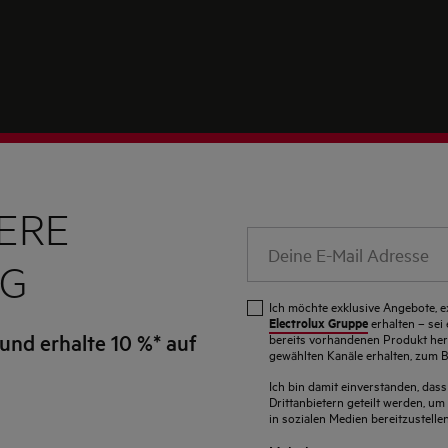
TERE
Deine
E-
EG
Mail
Ich möchte exklusive Angebote, e
Adresse
Electrolux Gruppe
erhalten – sei
und erhalte 10 %* auf
bereits vorhandenen Produkt her
gewählten Kanäle erhalten, zum Be
Ich bin damit einverstanden, das
Drittanbietern geteilt werden, 
in sozialen Medien bereitzustellen