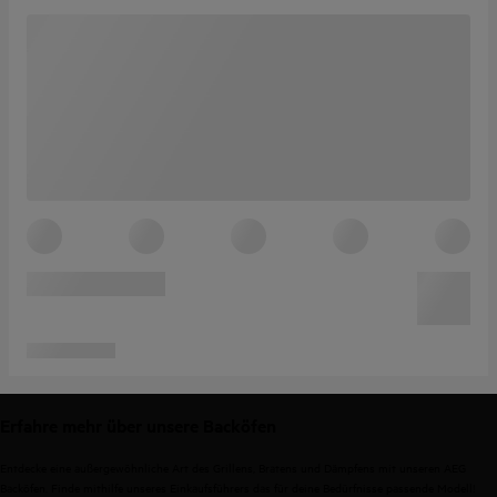
Erfahre mehr über unsere Backöfen
Entdecke eine außergewöhnliche Art des Grillens, Bratens und Dämpfens mit unseren AEG
Backöfen. Finde mithilfe unseres Einkaufsführers das für deine Bedürfnisse passende Modell!