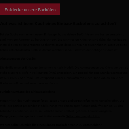
Entdecke unsere Backöfen
Auf was ist beim Kauf eines Einbau-Backofens zu achten?
Bei der Suche nach einem neuen Einbaugerät, das deinen Bedürfnissen am besten entspricht,
sind mehrere Faktoren zu berücksichtigen. Die wichtigsten Kriterien sind dabei der verfügbare
Platz, die von dir bevorzugten Kocharten sowie deine Reinigungsgewohnheiten. Diese Aspekte
haben entscheidenden Einfluss darauf, welcher Einbau-Backofen der richtige für dich ist.
Abmessungen des Geräts
Die Größe unserer Einbaugeräte variiert je nach Modell. Die Abmessungen des Ofens werden als
Höhe x Breite x Tiefe in Millimetern (mm) angegeben. Ein Beispiel für eine Standardabmessung
ist 594 x 595 x 567 (mm). Das entspricht einem Einbauofen mit einer Höhe von 60 cm, einer
Breite von 60 cm und einer Tiefe von 57 cm.
Funktionsumfang des Einbaubackofens
Hinsichtlich des Funktionsumfangs lassen unsere Einbau-Backöfen keine Wünsche offen. Die
Wahl des perfekt passenden Modells hängt von deinen spezifischen Bedürfnissen ab. Zu den
beliebten Funktionen, die du in Betracht ziehen solltest, gehören Konvektionsgaren,
Dampfgaren, intelligente Konnektivität sowie die
Selbstreinigungsfunktion
.
Warum sollte ich mich für einen Einbau-Backofen von AEG entscheiden?