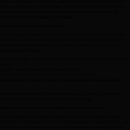
Geladen und aufbewahrt werden sie in der zugehörigen Ladestation. Das macht dich bei der
Reinigung unabhängiger von einer Steckdose. Auf das Kaufen von Staubsaugerbeuteln kannst
du bei diesen Modellen auch verzichten. Unsere kabellosen Staubsauger verwenden das
Zyklonsystem, ähnlich einem
beutellosen Staubsauger
.
Was sind die Vorteile eines Stabstaubsaugers?
In unserer heutigen schnelllebigen Welt sind Effizienz und unerlässlich. Deshalb sind unsere
Stabstaubsauger für diejenigen konzipiert, die Leistungsstärke, Flexibilität und Einfachheit
verlangen. Ein kabelloser Staubsauger von AEG bietet eine Reihe von Vorteilen, die dein
Reinigungserlebnis verbessern:
Kein Kabelsalat mehr – reinige überall mühelos, ohne dir über das Kabel Gedanken machen zu
müssen.
Extrastarke Saugkraft für jede Oberfläche und jeden Schmutz.
Müheloses Erreichen enger Räume und schwer zugänglicher Ecken.
Kompaktes Design für einfachen Transport und Aufbewahrung, auch in kleineren Räumen.
Ein Stabstaubsauger bietet dir die perfekte Balance aus Leistung, Komfort und modernem
Design. Damit ist er das ultimative Werkzeug für müheloses Reinigen.
Warum sollte ich mich für einen Akku-Staubsauger von AEG entscheiden?
Wir bei AEG glauben, dass es bei gutem Design nicht nur um das Aussehen geht – ebenso
entscheidend ist die Leistung. Unser Sortiment an Stabstaubsaugern spiegelt diese Philosophie
wider und bietet verschiedene Modelle, die den Bedürfnissen jedes Haushalts gerecht werden.