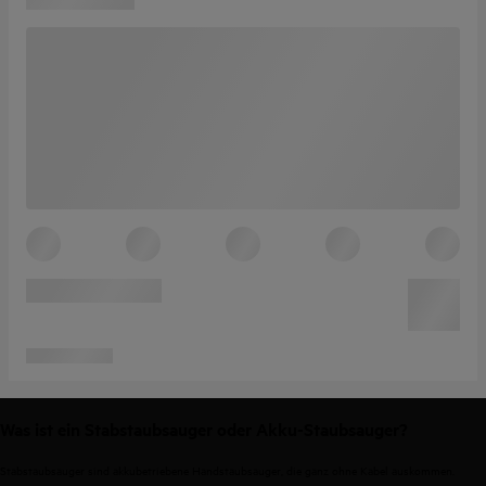
Was ist ein Stabstaubsauger oder Akku-Staubsauger?
Stabstaubsauger sind akkubetriebene Handstaubsauger, die ganz ohne Kabel auskommen.