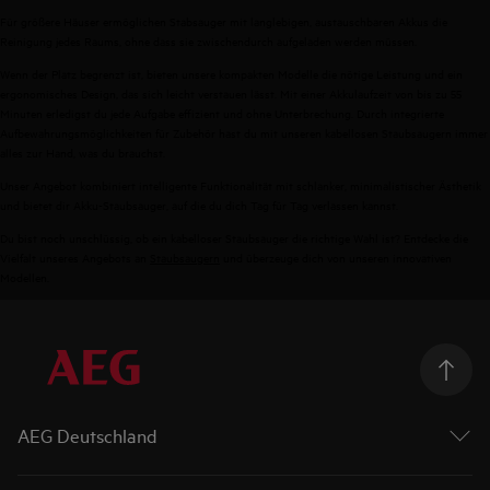
Für größere Häuser ermöglichen Stabsauger mit langlebigen, austauschbaren Akkus die
Reinigung jedes Raums, ohne dass sie zwischendurch aufgeladen werden müssen.
Wenn der Platz begrenzt ist, bieten unsere kompakten Modelle die nötige Leistung und ein
ergonomisches Design, das sich leicht verstauen lässt. Mit einer Akkulaufzeit von bis zu 55
Minuten erledigst du jede Aufgabe effizient und ohne Unterbrechung. Durch integrierte
Aufbewahrungsmöglichkeiten für Zubehör hast du mit unseren kabellosen Staubsaugern immer
alles zur Hand, was du brauchst.
Unser Angebot kombiniert intelligente Funktionalität mit schlanker, minimalistischer Ästhetik
und bietet dir Akku-Staubsauger, auf die du dich Tag für Tag verlassen kannst.
Du bist noch unschlüssig, ob ein kabelloser Staubsauger die richtige Wahl ist? Entdecke die
Vielfalt unseres Angebots an
Staubsaugern
und überzeuge dich von unseren innovativen
Modellen.
AEG Deutschland
Über AEG