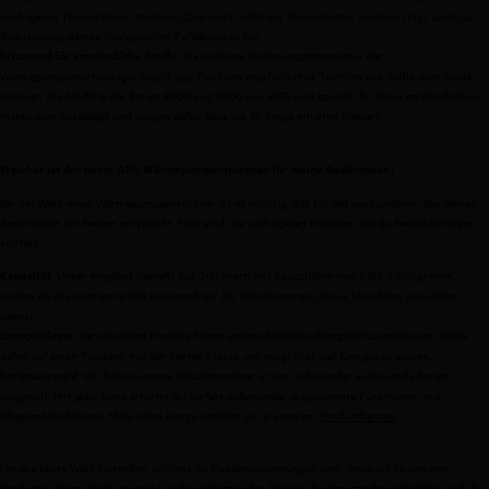
niedrigeren Temperaturen trocknen. Das spart nicht nur Stromkosten, sondern trägt auch zur
Reduzierung deines ökologischen Fußabdrucks bei.
: Die niedrige Trocknungstemperatur der
Schonend für empfindliche Stoffe
Wärmepumpentechnologie macht das Trocknen empfindlicher Textilien wie Wolle oder Seide
sicherer. Die Modelle der Serien 8000 und 9000 von AEG sind speziell für diese empfindlichen
Materialien ausgelegt und sorgen dafür, dass sie dir lange erhalten bleiben.
Welcher ist der beste AEG Wärmepumpentrockner für meine Bedürfnisse?
Bei der Wahl eines Wärmepumpentrockner ist es wichtig, das Modell auszuwählen, das deinen
Ansprüchen am besten entspricht. Hier sind die wichtigsten Faktoren, die du berücksichtigen
solltest:
: Unser Angebot besteht aus Trocknern mit Kapazitäten von 7 bis 9 Kilogramm,
Kapazität
sodass du die richtige Größe basierend auf der Wäschemenge deines Haushalts auswählen
kannst.
: Verschiedene Modelle haben unterschiedliche Energieeffizienzklassen. Achte
Energieklasse
daher auf einen Trockner mit der besten Klasse, um möglichst viel Energie zu sparen.
: Wir haben unsere Wäschetrockner in vier aufeinander aufbauende Serien
Serienauswahl
eingeteilt. Mit jeder Serie erhältst du perfekt aufeinander abgestimmte Funktionen und
Pflegemöglichkeiten. Mehr Infos hierzu erhältst du in unserem
Produktberater
.
Um die beste Wahl zu treffen, solltest du Kundenbewertungen und -feedback zu unseren
Produkten lesen. Viele unserer Kunden schätzen das Design, die Benutzerfreundlichkeit und die