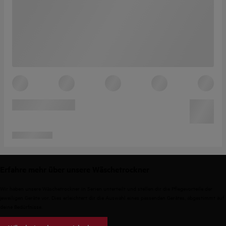
Erfahre mehr über unsere Wäschetrockner
Wir haben unsere Wäschetrockner in Serien unterteilt und stellen dir die Pflegevorteile der
jeweiligen Geräte vor. Dies erleichtert dir die Auswahl eines passenden Gerätes, abgestimmt auf
deine Bedürfnisse.