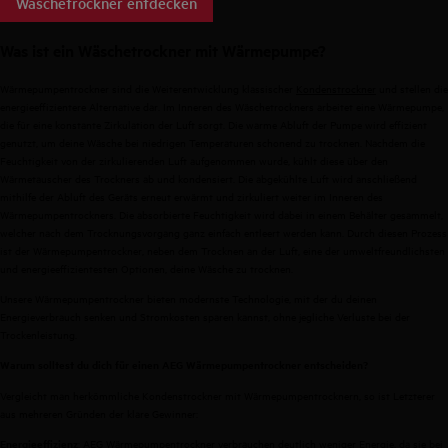
Wäschetrockner entdecken
Was ist ein Wäschetrockner mit Wärmepumpe?
Wärmepumpentrockner sind die Weiterentwicklung klassischer
Kondenstrockner
und stellen die
energieeffizientere Alternative dar. Im Inneren des Wäschetrockners arbeitet eine Wärmepumpe,
die für eine konstante Zirkulation der Luft sorgt. Die warme Abluft der Pumpe wird effizient
genutzt, um deine Wäsche bei niedrigen Temperaturen schonend zu trocknen. Nachdem die
Feuchtigkeit von der zirkulierenden Luft aufgenommen wurde, kühlt diese über den
Wärmetauscher des Trockners ab und kondensiert. Die abgekühlte Luft wird anschließend
mithilfe der Abluft des Geräts erneut erwärmt und zirkuliert weiter im Inneren des
Wärmepumpentrockners. Die absorbierte Feuchtigkeit wird dabei in einem Behälter gesammelt,
welcher nach dem Trocknungsvorgang ganz einfach entleert werden kann. Durch diesen Prozess
ist der Wärmepumpentrockner, neben dem Trocknen an der Luft, eine der umweltfreundlichsten
und energieeffizientesten Optionen, deine Wäsche zu trocknen.
Unsere Wärmepumpentrockner bieten modernste Technologie, mit der du deinen
Energieverbrauch senken und Stromkosten sparen kannst, ohne jegliche Verluste bei der
Trockenleistung.
Warum solltest du dich für einen AEG Wärmepumpentrockner entscheiden?
Vergleicht man herkömmliche Kondenstrockner mit Wärmepumpentrocknern, so ist Letzterer
aus mehreren Gründen der klare Gewinner:
: AEG Wärmepumpentrockner verbrauchen deutlich weniger Energie, da sie bei
Energieeffizienz