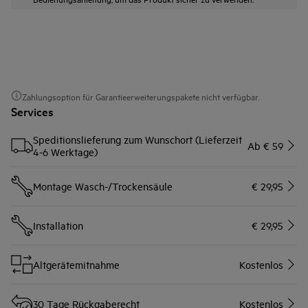
Zahlungsoption für Garantieerweiterungspakete nicht verfügbar.
Services
Speditionslieferung zum Wunschort (Lieferzeit
Ab € 59
4-6 Werktage)
Montage Wasch-/Trockensäule
€ 29,95
Installation
€ 29,95
Altgerätemitnahme
Kostenlos
30 Tage Rückgaberecht
Kostenlos