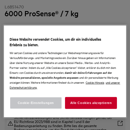
L6B51470
6000 ProSense® / 7 kg
4.6 (109)
Diese Website verwendet Cookies, um dir ein individuelles
Produktdatenblatt
Erlebnis zu bieten.
Vorteile
ProSense® Mengenautomatik: Spart Wasser, Energie und Zeit.
Wir setzen Cookies und andere Technologien zur Websiteoptimierung sowie für
AEG-Schontrommel: Maximale Pflege und Energieeffizienz
Verkaufsförderungs- und Marketingzwecke ein. Darüber hinaus geben wir Informationen
Der Inverter Motor ist langlebig und energieeffizient.
über deine Nutzung unserer Website an unsere Social-Media-, Werbe- und Analytik-
Partner weiter. Indem du auf „Alle Cookies akzeptieren“ klickst, erklärst du dich mit dem
Einsatz von Cookies durch uns einverstanden,
damit wir deine Erfahrungen auf der
und dir personalisierte Werbung
Website personalisieren, spezielle Angebote anpassen
anzeigen können. Weitere Informationen findest du in unserem
Cookie-Hinweis
und unserer
Datenschutzerklärung.
Cookie-Einstellungen
Alle Cookies akzeptieren
Sicherheitsanweisungen und Sicherheitswarnungen gemäß der
EU Richtlinie 2023/988 sind in Kapitel I und II der
Bedienungsanleitung zu finden. Bitte lies die gesamte
Bedienungsanleitung, um das Produkt sicher zu verwenden.