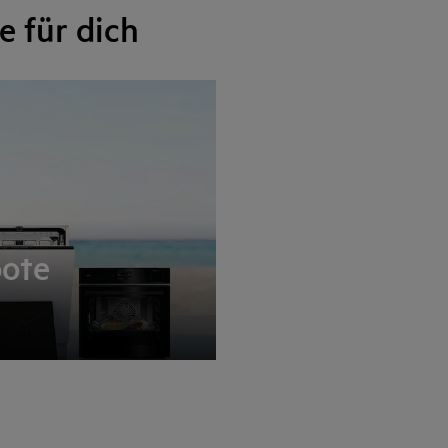
 für dich
ote