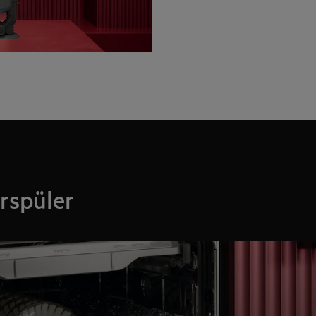
rspüler