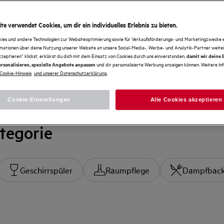
te verwendet Cookies, um dir ein individuelles Erlebnis zu bieten.
kies und andere Technologien zur Websiteoptimierung sowie für Verkaufsförderungs- und Marketingzwecke e
rmationen über deine Nutzung unserer Website an unsere Social-Media-, Werbe- und Analytik-Partner weiter
kzeptieren“ klickst, erklärst du dich mit dem Einsatz von Cookies durch uns einverstanden,
damit wir deine
und dir personalisierte Werbung anzeigen können. Weitere In
rsonalisieren, spezielle Angebote anpassen
Cookie-Hinweis
und unserer Datenschutzerklärung.
Cookie-Einstellungen
Alle Cookies akzeptieren
tegorie
Geschirrspüler
Raumpflege
Dampfback