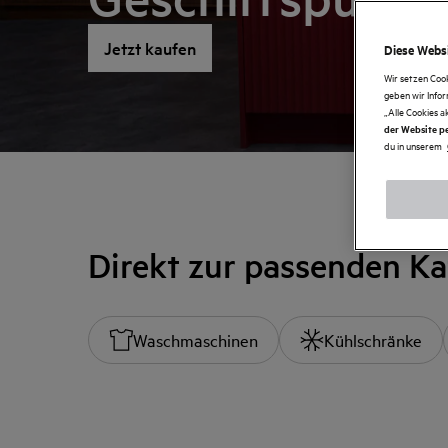
Jetzt kaufen
Diese Websi
Wir setzen Coo
geben wir Info
„Alle Cookies a
der Website pe
du in unserem
Direkt zur passenden Ka
Waschmaschinen
Kühlschränke