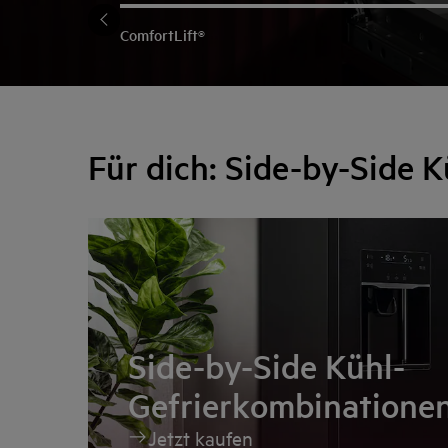
ComfortLift®
Für dich: Side-by-Side 
Side-by-Side Kühl-
Gefrierkombinatione
Jetzt kaufen