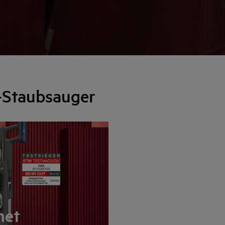
-Staubsauger
net