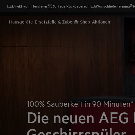
Direkt vom Hersteller
30 Tage Rückgaberecht
Wunschliefertermin
F
AEG - Hero Block
Hausgeräte
Ersatzteile & Zubehör Shop
Aktionen
100% Sauberkeit in 90 Minuten*
Die neuen AEG 
Geschirrspüler