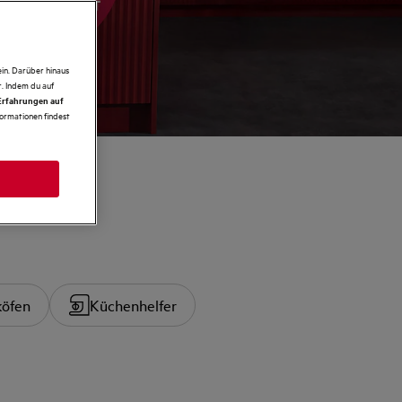
in. Darüber hinaus
. Indem du auf
 Erfahrungen auf
formationen findest
öfen
Küchenhelfer