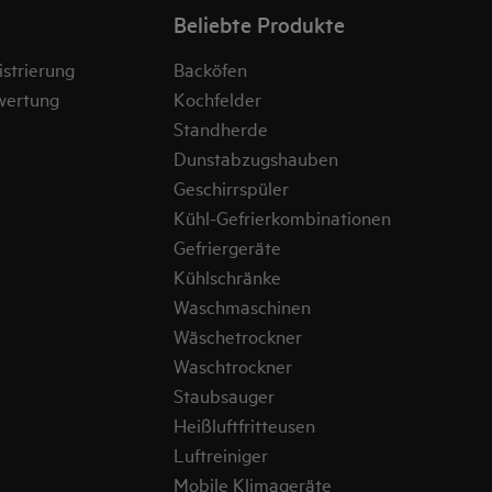
Beliebte Produkte
strierung
Backöfen
wertung
Kochfelder
Standherde
Dunstabzugshauben
Geschirrspüler
Kühl-Gefrierkombinationen
Gefriergeräte
Kühlschränke
Waschmaschinen
Wäschetrockner
Waschtrockner
Staubsauger
Heißluftfritteusen
Luftreiniger
Mobile Klimageräte