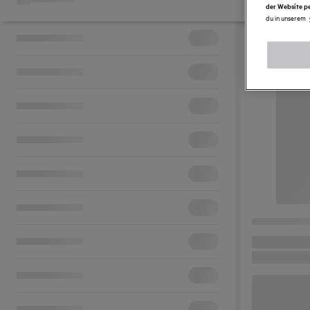
der Website pe
du in unserem