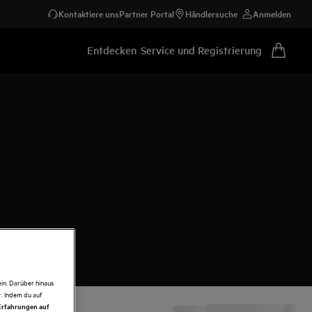
Kontaktiere uns
Partner Portal
Händlersuche
Anmelden
Entdecken
Service und Registrierung
in. Darüber hinaus
. Indem du auf
 Erfahrungen auf