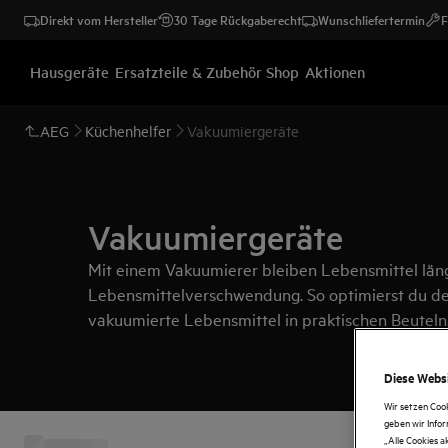
Direkt vom Hersteller
30 Tage Rückgaberecht
Wunschliefertermin
F
Hausgeräte
Ersatzteile & Zubehör Shop
Aktionen
AEG
Küchenhelfer
Vakuumiergeräte
Vakuumiergeräte
Mit einem Vakuumierer bleiben Lebensmittel läng
Lebensmittelverschwendung. So optimierst du de
vakuumierte Lebensmittel in praktischen Beuteln
Diese Websi
Wir setzen Coo
geben wir Info
„Alle Cookies a