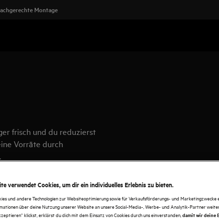
achgerechte Montage
er frisch und du reduzierst
ine Vorräte durch
.
te verwendet Cookies, um dir ein individuelles Erlebnis zu bieten.
kies und andere Technologien zur Websiteoptimierung sowie für Verkaufsförderungs- und Marketingzwecke e
rmationen über deine Nutzung unserer Website an unsere Social-Media-, Werbe- und Analytik-Partner weiter
kzeptieren“ klickst, erklärst du dich mit dem Einsatz von Cookies durch uns einverstanden,
damit wir deine