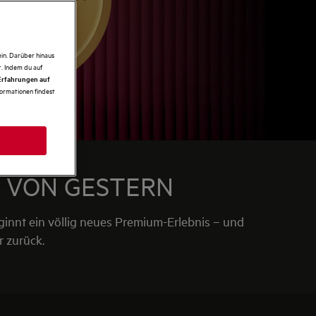
in. Darüber hinaus
. Indem du auf
 Erfahrungen auf
formationen findest
N VON GESTERN
eginnt ein völlig neues Premium-Erlebnis – und
r zurück.