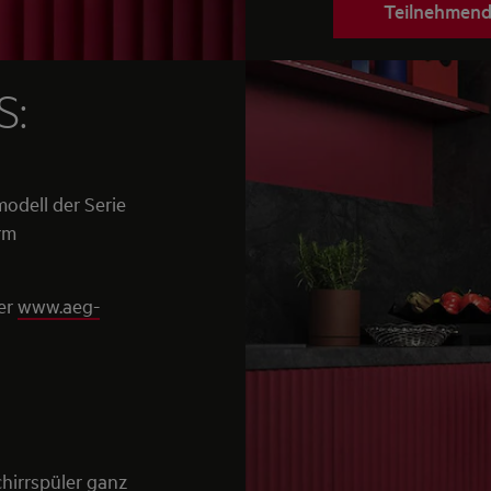
Teilnehmend
S:
odell der Serie
rm
ter
www.aeg-
hirrspüler ganz