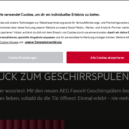
e verwendet Cookies, um dir ein individuelles Erlebnis zu bieten.
kies und andere Technologien zur Websiteoptimierung sowie für Verkaufsförderungs- und Marketingzwecke e
rmationen über deine Nutzung unserer Website an unsere Social-Media-, Werbe- und Analytik-Partner weiter
kzeptieren“ klickst, erklärst du dich mit dem Einsatz von Cookies durch uns einverstanden,
damit wir deine
und dir personalisierte Werbung anzeigen können. Weitere In
rsonalisieren, spezielle Angebote anpassen
Cookie-Hinweis
und
unserer Datenschutzerklärung.
Cookie-Einstellungen
Alle Cookies akzeptieren
ÜCK ZUM GESCHIRRSPÜLE
üler wusstest. Mit den neuen AEG Favorit Geschirrspülern b
es lieben, sobald du die Tür öffnest. Einmal erlebt – nie meh