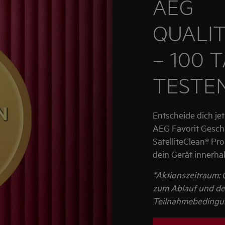
AEG
QUALI
– 100 
TESTE
Entscheide dich je
AEG Favorit Geschi
SatelliteClean® Pr
dein Gerät innerh
*Aktionszeitraum: 0
zum Ablauf und der
Teilnahmebedingu