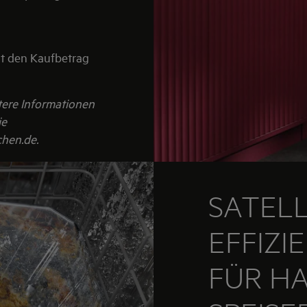
st den Kaufbetrag
itere Informationen
ie
hen.de.
SATELL
EFFIZI
FÜR H