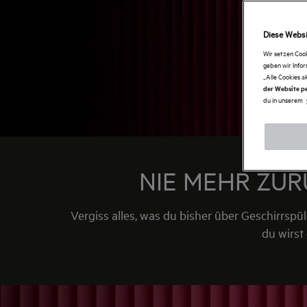
Diese Websit
Wir setzen Coo
geben wir Info
„Alle Cookies a
der Website pe
du in unserem
NIE MEHR ZUR
Vergiss alles, was du bisher über Geschirrsp
du wirst 