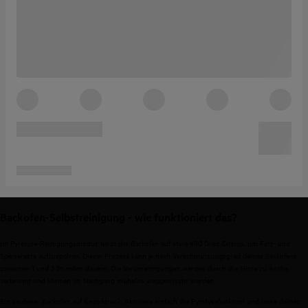
Backofen-Selbstreinigung - wie funktioniert das?
Im Pyrolyse-Reinigungsmodus heizt der Backofen auf etwa 480 Grad Celsius, um Fett- und
Speisereste aufzuspalten. Dieser Prozess kann je nach Verschmutzungsgrad deines Backofens
zwischen 1 und 3 Stunden dauern. Die Verunreinigungen werden durch die Hitze zu Asche
verbrannt und können im Nachgang mühelos weggewischt werden.
Ein sauberer Backofen auf Knopfdruck: Aktiviere einfach die Pyrolysefunktion und lasse deinen