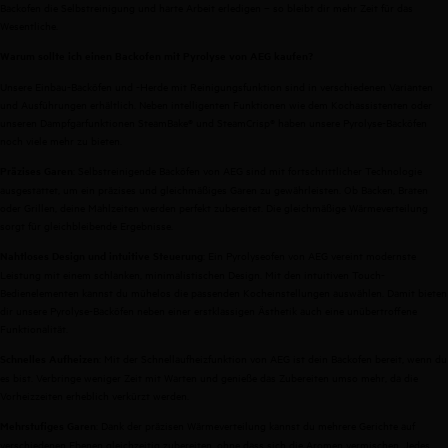
Backofen die Selbstreinigung und harte Arbeit erledigen – so bleibt dir mehr Zeit für das
Wesentliche.
Warum sollte ich einen Backofen mit Pyrolyse von AEG kaufen?
Unsere Einbau-Backöfen und -Herde mit Reinigungsfunktion sind in verschiedenen Varianten
und Ausführungen erhältlich. Neben intelligenten Funktionen wie dem Kochassistenten oder
unseren Dampfgarfunktionen SteamBake® und SteamCrisp® haben unsere Pyrolyse-Backöfen
noch viele mehr zu bieten.
: Selbstreinigende Backöfen von AEG sind mit fortschrittlicher Technologie
Präzises Garen
ausgestattet, um ein präzises und gleichmäßiges Garen zu gewährleisten. Ob Backen, Braten
oder Grillen, deine Mahlzeiten werden perfekt zubereitet. Die gleichmäßige Wärmeverteilung
sorgt für gleichbleibende Ergebnisse.
: Ein Pyrolyseofen von AEG vereint modernste
Nahtloses Design und intuitive Steuerung
Leistung mit einem schlanken, minimalistischen Design. Mit den intuitiven Touch-
Bedienelementen kannst du mühelos die passenden Kocheinstellungen auswählen. Damit bieten
dir unsere Pyrolyse-Backöfen neben einer erstklassigen Ästhetik auch eine unübertroffene
Funktionalität.
: Mit der Schnellaufheizfunktion von AEG ist dein Backofen bereit, wenn du
Schnelles Aufheizen
es bist. Verbringe weniger Zeit mit Warten und genieße das Zubereiten umso mehr, da die
Vorheizzeiten erheblich verkürzt werden.
: Dank der präzisen Wärmeverteilung kannst du mehrere Gerichte auf
Mehrstufiges Garen
verschiedenen Ebenen gleichzeitig zubereiten, ohne dass sich die Aromen vermischen. Jedes