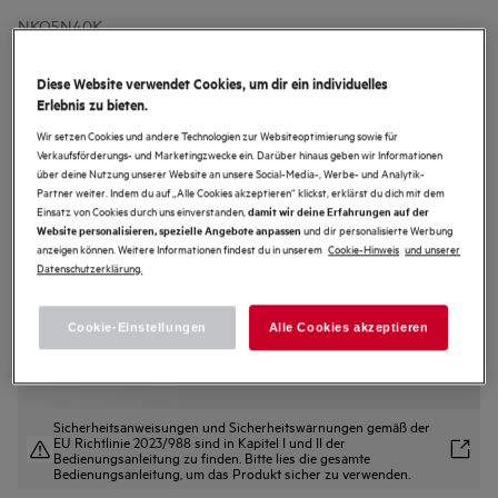
NKO5N40K
5000 CombiAir Einbau-
Kompaktbackofen / Mikrowelle /
Diese Website verwendet Cookies, um dir ein individuelles
Erlebnis zu bieten.
Emaille-Beschichtung / Schwarz
Wir setzen Cookies und andere Technologien zur Websiteoptimierung sowie für
4.3 (12)
Verkaufsförderungs- und Marketingzwecke ein. Darüber hinaus geben wir Informationen
Vorteile
über deine Nutzung unserer Website an unsere Social-Media-, Werbe- und Analytik-
Partner weiter. Indem du auf „Alle Cookies akzeptieren“ klickst, erklärst du dich mit dem
AEG 5000 CombiAir Mikrowellen wärmen auf, grillen und backen in einem.
Backofen mit Mikrowellen-Funktion – zwei Funktionen für schnelleres
Einsatz von Cookies durch uns einverstanden,
damit wir deine Erfahrungen auf der
Garen.
und dir personalisierte Werbung
Website personalisieren, spezielle Angebote anpassen
Wähle per EXPlore Display Automatikprogramme und Funktionen deines
anzeigen können. Weitere Informationen findest du in unserem
Cookie-Hinweis
und unserer
Backofens.
Datenschutzerklärung.
Cookie-Einstellungen
Alle Cookies akzeptieren
Sicherheitsanweisungen und Sicherheitswarnungen gemäß der
EU Richtlinie 2023/988 sind in Kapitel I und II der
Bedienungsanleitung zu finden. Bitte lies die gesamte
Bedienungsanleitung, um das Produkt sicher zu verwenden.