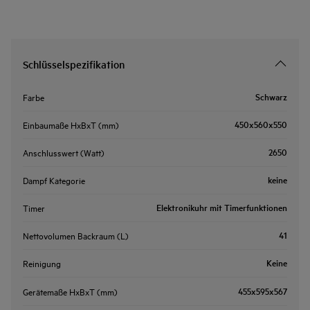
Schlüsselspezifikation
Schwarz
Farbe
450x560x550
Einbaumaße HxBxT (mm)
2650
Anschlusswert (Watt)
keine
Dampf Kategorie
Elektronikuhr mit Timerfunktionen
Timer
41
Nettovolumen Backraum (L)
Keine
Reinigung
455x595x567
Gerätemaße HxBxT (mm)