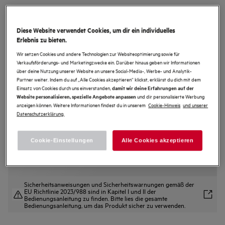
TAB7N12EF
Einbau-Gefrierschrank / 1225 mm /
Diese Website verwendet Cookies, um dir ein individuelles
122 L / NoFrost / Festtür
Erlebnis zu bieten.
3.9 (11)
Wir setzen Cookies und andere Technologien zur Websiteoptimierung sowie für
Verkaufsförderungs- und Marketingzwecke ein. Darüber hinaus geben wir Informationen
Produktdatenblatt
über deine Nutzung unserer Website an unsere Social-Media-, Werbe- und Analytik-
Vorteile
Partner weiter. Indem du auf „Alle Cookies akzeptieren“ klickst, erklärst du dich mit dem
Einsatz von Cookies durch uns einverstanden,
damit wir deine Erfahrungen auf der
NoFrost: Kein Abtauen nötig. Spart Energie.
und dir personalisierte Werbung
Website personalisieren, spezielle Angebote anpassen
10 Jahre Garantie auf den Kompressor
anzeigen können. Weitere Informationen findest du in unserem
Cookie-Hinweis
und unserer
Das TouchControl-Bedienelement bietet einfachen Zugriff auf alle
Funktionen.
Datenschutzerklärung.
Frostmatic: Beschleunigtes Schnellgefrieren - Nährstoffe bleiben erhalten
Cookie-Einstellungen
Alle Cookies akzeptieren
Sicherheitsanweisungen und Sicherheitswarnungen gemäß der
EU Richtlinie 2023/988 sind in Kapitel I und II der
Bedienungsanleitung zu finden. Bitte lies die gesamte
Bedienungsanleitung, um das Produkt sicher zu verwenden.