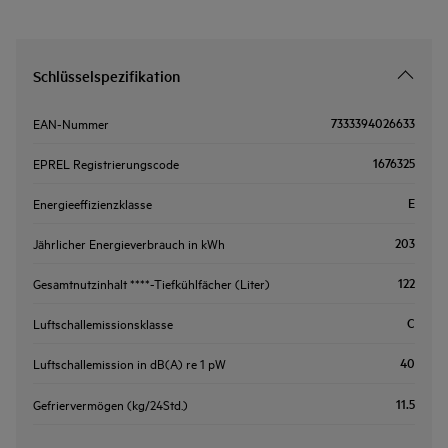
Schlüsselspezifikation
7333394026633
EAN-Nummer
1676325
EPREL Registrierungscode
E
Energieeffizienzklasse
203
Jährlicher Energieverbrauch in kWh
122
Gesamtnutzinhalt ****-Tiefkühlfächer (Liter)
C
Luftschallemissionsklasse
40
Luftschallemission in dB(A) re 1 pW
11.5
Gefriervermögen (kg/24Std.)