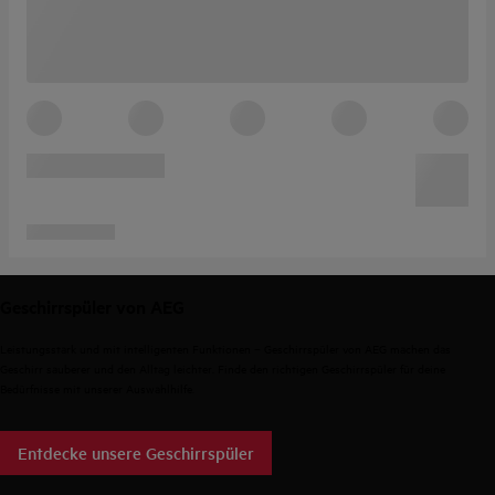
Geschirrspüler von AEG
Leistungsstark und mit intelligenten Funktionen – Geschirrspüler von AEG machen das
Geschirr sauberer und den Alltag leichter. Finde den richtigen Geschirrspüler für deine
Bedürfnisse mit unserer Auswahlhilfe.
Entdecke unsere Geschirrspüler