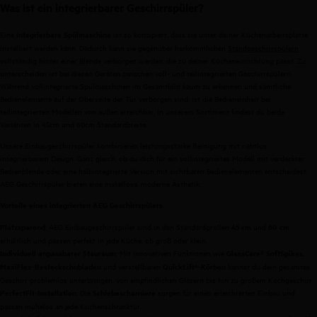
Was ist ein integrierbarer Geschirrspüler?
Eine
ist so konzipiert, dass sie unter deiner Küchenarbeitsplatte
integrierbare Spülmaschine
installiert werden kann. Dadurch kann sie gegenüber herkömmlichen
Standgeschirrspülern
vollständig hinter einer Blende verborgen werden, die zu deiner Kücheneinrichtung passt. Zu
unterscheiden ist bei diesen Geräten zwischen voll- und teilintegrierten Geschirrspülern.
Während vollintegrierte Spülmaschinen im Gesamtbild kaum zu erkennen und sämtliche
Bedienelemente auf der Oberseite der Tür verborgen sind, ist die Bedieneinheit bei
teilintegrierten Modellen von außen erreichbar. In unserem Sortiment findest du beide
Varianten in 45cm und 60cm Standardbreite.
Unsere Einbaugeschirrspüler kombinieren leistungsstarke Reinigung mit nahtlos
integrierbarem Design. Ganz gleich, ob du dich für ein vollintegriertes Modell mit verdeckter
Bedienblende oder eine halbintegrierte Version mit sichtbaren Bedienelementen entscheidest,
AEG Geschirrspüler bieten eine makellose, moderne Ästhetik.
Vorteile eines integrierten AEG Geschirrspülers
: AEG Einbaugeschirrspüler sind in den Standardgrößen
und
Platzsparend
45 cm
60 cm
erhältlich und passen perfekt in jede Küche, ob groß oder klein.
: Mit innovativen Funktionen wie
,
Individuell anpassbarer Stauraum
GlassCare® SoftSpikes
und verstellbaren
kannst du dein gesamtes
MaxiFlex-Besteckschubladen
QuickLift®-Körben
Geschirr problemlos unterbringen, von empfindlichen Gläsern bis hin zu großem Kochgeschirr.
: Die
sorgen für einen erleichterten Einbau und
PerfectFit-Installation
Schiebescharniere
passen mühelos an jede Küchenschranktür.