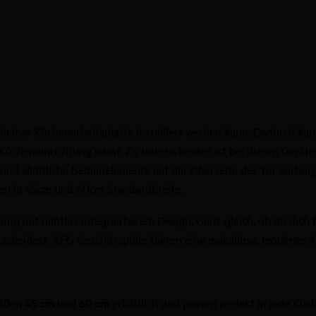
er deiner Küchenarbeitsplatte installiert werden kann. Dadurch 
 Kücheneinrichtung passt. Zu unterscheiden ist bei diesen Geräte
nd sämtliche Bedienelemente auf der Oberseite der Tür verborgen
ten in 45cm und 60cm Standardbreite.
ng mit nahtlos integrierbarem Design. Ganz gleich, ob du dich f
tscheidest, AEG Geschirrspüler bieten eine makellose, moderne Ä
rößen
45 cm
und
60 cm
erhältlich und passen perfekt in jede Küch