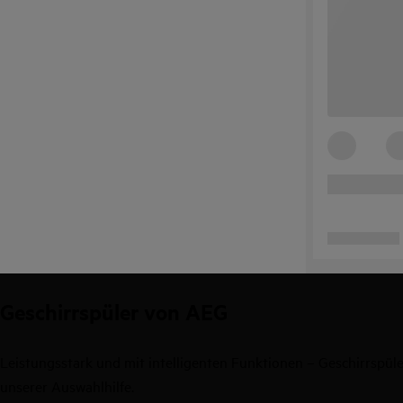
Geschirrspüler von AEG
Leistungsstark und mit intelligenten Funktionen – Geschirrspüle
unserer Auswahlhilfe.