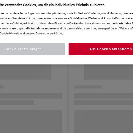
te verwendet Cookies, um dir ein individuelles Erlebnis zu bieten.
kies und andere Technologien zur Websiteoptimierung sowie für Verkaufsförderungs- und Marketingzwecke e
rmationen über deine Nutzung unserer Website an unsere Social-Media-, Werbe- und Analytik-Partner weiter
kzeptieren“ klickst, erklärst du dich mit dem Einsatz von Cookies durch uns einverstanden,
damit wir deine
und dir personalisierte Werbung anzeigen können. Weitere In
rsonalisieren, spezielle Angebote anpassen
Cookie-Hinweis
und unserer Datenschutzerklärung.
Cookie-Einstellungen
Alle Cookies akzeptieren