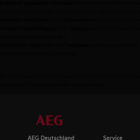
Individuell anpassbarer Stauraum
: Mit innovativen Funktionen 
problemlos unterbringen, von empfindlichen Gläsern bis hin zu 
PerfectFit-Installation
: Die
Schiebescharniere
sorgen für einen e
Fortschrittliche Reinigung
: Von
SprayZone
für die intensive Rei
Aufwand makellos sauber wird.
Komfortable Funktionen
: Die
TimeBeam
-Funktion projiziert di
Komfort beim Geschirrspülen sorgt.
Mit den integrierten Geschirrspülern von AEG erhältst du die p
aufgeräumte Optik deiner Küche bewahrt bleibt.
AEG Deutschland
Service