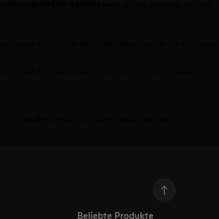
tellbaren
QuickLift®-Körben
kannst du dein gesamtes Geschirr
r.
gen unsere AEG Geräte dafür, dass jedes Geschirr mit minimalem
chtung das Be- und Entladen erleichtert und so für zusätzlichen
 sorgt, dass dein Geschirr strahlend sauber wird und die
Beliebte Produkte