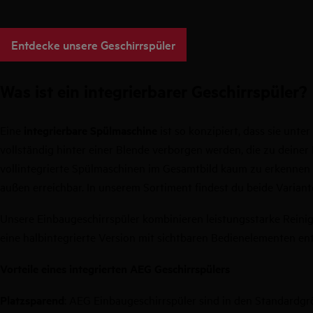
Entdecke unsere Geschirrspüler
Was ist ein integrierbarer Geschirrspüler?
Eine
integrierbare Spülmaschine
ist so konzipiert, dass sie unt
vollständig hinter einer Blende verborgen werden, die zu deiner
vollintegrierte Spülmaschinen im Gesamtbild kaum zu erkennen u
außen erreichbar. In unserem Sortiment findest du beide Varian
Unsere Einbaugeschirrspüler kombinieren leistungsstarke Reinigu
eine halbintegrierte Version mit sichtbaren Bedienelementen en
Vorteile eines integrierten AEG Geschirrspülers
Platzsparend
: AEG Einbaugeschirrspüler sind in den Standardg