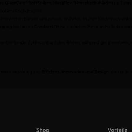
wie
GlassCare® SoftSpikes
,
MaxiFlex-Besteckschubladen
und vers
großem Kochgeschirr.
rleichterten Einbau und passen mühelos an jede Küchenschranktü
nigung bis hin zu
ComfortLift
für einfaches Be- und Entladen sor
e verbleibende Zykluszeit auf den Boden, während die Innenbeleu
erfekte Mischung aus
Effizienz, Innovation und Design
, die dafür
Shop
Vorteile