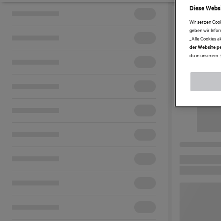
Diese Websi
Wir setzen Coo
geben wir Info
„Alle Cookies a
der Website pe
du in unserem