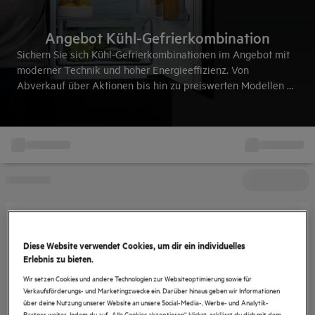
Angebot Kühl-Gefrierkombination
Sichern Sie sich Kühl-Gefrierkombinationen im Angebot mit
moderner Technik und hoher Energieeffizienz. Von
Abverkauf über Aktionen bis hin zu preiswerten Modellen –
hier finden Sie die ideale Lösung für Ihre Küche zu
attraktiven Konditionen.
Alle Angebote und Bedingungen
hier
ansehen.
Diese Website verwendet Cookies, um dir ein individuelles
Erlebnis zu bieten.
Wir setzen Cookies und andere Technologien zur Websiteoptimierung sowie für
Verkaufsförderungs- und Marketingzwecke ein. Darüber hinaus geben wir Informationen
über deine Nutzung unserer Website an unsere Social-Media-, Werbe- und Analytik-
Partner weiter. Indem du auf „Alle Cookies akzeptieren“ klickst, erklärst du dich mit dem