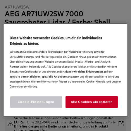
AR71UW2SW
AEG AR71UW2SW 7000
Saugroboter Lidar / Farbe: Shell
White
Diese Website verwendet Cookies, um dir ein individuelles
4.3 (38)
Erlebnis zu bieten.
Vorteile
Präzises Saugen und Wischen in einem Schritt. Automatische
Wir setzen Cookies und andere Technologien zur Websiteoptimierung sowie für
Selbstentleerung.
Verkaufsförderungs- und Marketingzwecke ein. Darüber hinaus geben wir Informationen
Präzise Lidar-Technologie für intelligente Navigation und individuelle
über deine Nutzung unserer Website an unsere Social-Media-, Werbe- und Analytik-
Reinigung.
Partner weiter. Indem du auf „Alle Cookies akzeptieren“ klickst, erklärst du dich mit dem
Automatische Staubentleerung - weniger Kontakt zu Staub.
Einsatz von Cookies durch uns einverstanden,
damit wir deine Erfahrungen auf der
und dir personalisierte Werbung
Website personalisieren, spezielle Angebote anpassen
anzeigen können. Weitere Informationen findest du in unserem
Cookie-Hinweis
und unserer
Datenschutzerklärung.
Cookie-Einstellungen
Alle Cookies akzeptieren
Sicherheitsanweisungen und Sicherheitswarnungen gemäß der
EU Richtlinie 2023/988 sind in der Bedienungsanleitung zu finden.
Bitte lies die gesamte Bedienungsanleitung, um das Produkt
sicher zu verwenden.