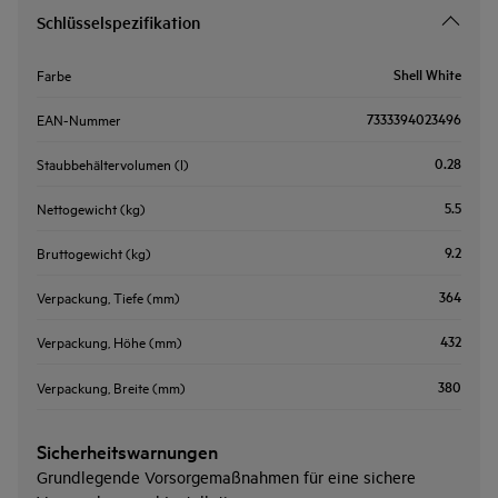
Schlüsselspezifikation
Shell White
Farbe
7333394023496
EAN-Nummer
0.28
Staubbehältervolumen (l)
5.5
Nettogewicht (kg)
9.2
Bruttogewicht (kg)
364
Verpackung, Tiefe (mm)
432
Verpackung, Höhe (mm)
380
Verpackung, Breite (mm)
Sicherheitswarnungen
Grundlegende Vorsorgemaßnahmen für eine sichere