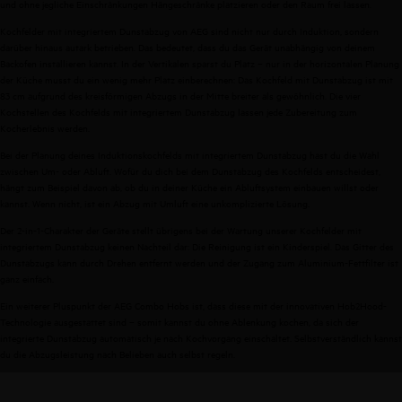
und ohne jegliche Einschränkungen Hängeschränke platzieren oder den Raum frei lassen.
Kochfelder mit integriertem Dunstabzug von AEG sind nicht nur durch Induktion, sondern
darüber hinaus autark betrieben. Das bedeutet, dass du das Gerät unabhängig von deinem
Backofen installieren kannst. In der Vertikalen sparst du Platz – nur in der horizontalen Planung
der Küche musst du ein wenig mehr Platz einberechnen: Das Kochfeld mit Dunstabzug ist mit
83 cm aufgrund des kreisförmigen Abzugs in der Mitte breiter als gewöhnlich. Die vier
Kochstellen des Kochfelds mit integriertem Dunstabzug lassen jede Zubereitung zum
Kocherlebnis werden.
Bei der Planung deines Induktionskochfelds mit integriertem Dunstabzug hast du die Wahl
zwischen Um- oder Abluft. Wofür du dich bei dem Dunstabzug des Kochfelds entscheidest,
hängt zum Beispiel davon ab, ob du in deiner Küche ein Abluftsystem einbauen willst oder
kannst. Wenn nicht, ist ein Abzug mit Umluft eine unkomplizierte Lösung.
Der 2-in-1-Charakter der Geräte stellt übrigens bei der Wartung unserer Kochfelder mit
integriertem Dunstabzug keinen Nachteil dar: Die Reinigung ist ein Kinderspiel. Das Gitter des
Dunstabzugs kann durch Drehen entfernt werden und der Zugang zum Aluminium-Fettfilter ist
ganz einfach.
Ein weiterer Pluspunkt der AEG Combo Hobs ist, dass diese mit der innovativen Hob2Hood-
Technologie ausgestattet sind – somit kannst du ohne Ablenkung kochen, da sich der
integrierte Dunstabzug automatisch je nach Kochvorgang einschaltet. Selbstverständlich kannst
du die Abzugsleistung nach Belieben auch selbst regeln.