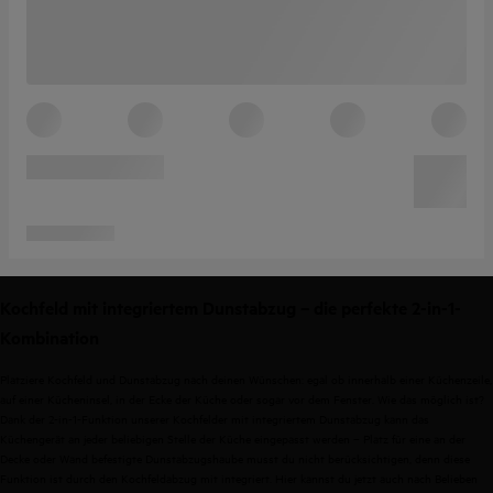
Kochfeld mit integriertem Dunstabzug – die perfekte 2-in-1-
Kombination
Platziere Kochfeld und Dunstabzug nach deinen Wünschen: egal ob innerhalb einer Küchenzeile,
auf einer Kücheninsel, in der Ecke der Küche oder sogar vor dem Fenster. Wie das möglich ist?
Dank der 2-in-1-Funktion unserer Kochfelder mit integriertem Dunstabzug kann das
Küchengerät an jeder beliebigen Stelle der Küche eingepasst werden – Platz für eine an der
Decke oder Wand befestigte Dunstabzugshaube musst du nicht berücksichtigen, denn diese
Funktion ist durch den Kochfeldabzug mit integriert. Hier kannst du jetzt auch nach Belieben