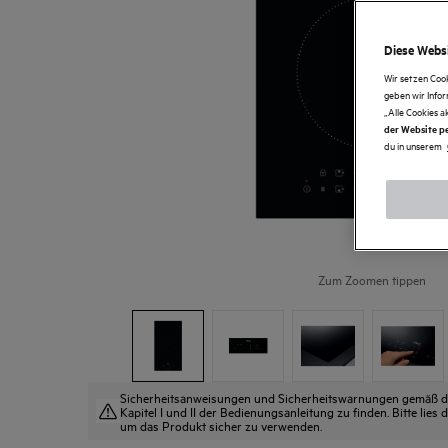
Diese Websi
Wir setzen Coo
geben wir Info
„Alle Cookies a
der Website pe
du in unserem
Zum Zoomen tippen
Sicherheitsanweisungen und Sicherheitswarnungen gemäß der
Kapitel I und II der Bedienungsanleitung zu finden. Bitte lie
um das Produkt sicher zu verwenden.