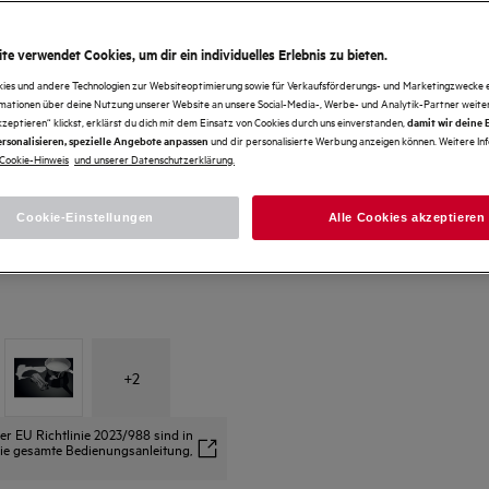
te verwendet Cookies, um dir ein individuelles Erlebnis zu bieten.
kies und andere Technologien zur Websiteoptimierung sowie für Verkaufsförderungs- und Marketingzwecke e
rmationen über deine Nutzung unserer Website an unsere Social-Media-, Werbe- und Analytik-Partner weiter
kzeptieren“ klickst, erklärst du dich mit dem Einsatz von Cookies durch uns einverstanden,
damit wir deine
und dir personalisierte Werbung anzeigen können. Weitere In
rsonalisieren, spezielle Angebote anpassen
Cookie-Hinweis
und unserer Datenschutzerklärung.
Cookie-Einstellungen
Alle Cookies akzeptieren
+
2
 EU Richtlinie 2023/988 sind in
s die gesamte Bedienungsanleitung,