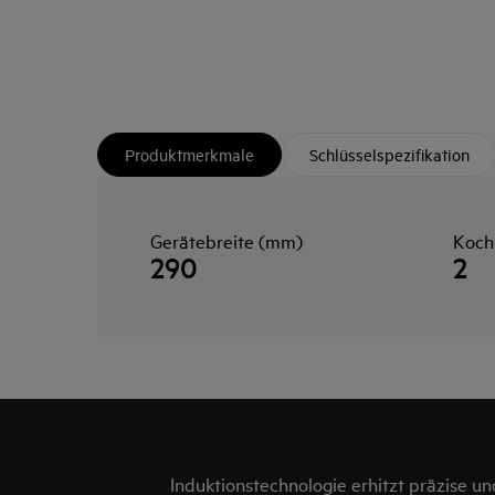
Produktmerkmale
Schlüsselspezifikation
Gerätebreite (mm)
Koch
290
2
Induktionstechnologie erhitzt präzise un