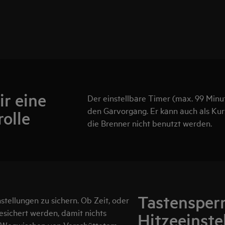
ir eine
Der einstellbare Timer (max. 99 Minut
den Garvorgang. Er kann auch als Ku
rolle
die Brenner nicht benutzt werden.
Tastensperr
stellungen zu sichern. Ob Zeit, oder
esichert werden, damit nichts
Hitzeeinste
im Wegwischen von Verschüttetem.