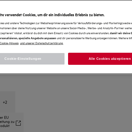
Paketversand (Lieferzeit 1-3
te verwendet Cookies, um dir ein individuelles Erlebnis zu bieten.
Kostenlos
Werktage)
kies und andere Technologien zur Websiteoptimierung sowie für Verkaufsförderungs- und Marketingzwecke e
rmationen über deine Nutzung unserer Website an unsere Social-Media-, Werbe- und Analytik-Partner weiter
Paketshop (Lieferzeit 1-3
Kostenlos
kzeptieren“ klickst, erklärst du dich mit dem Einsatz von Cookies durch uns einverstanden,
damit wir deine
Werktage)
und dir personalisierte Werbung anzeigen können. Weitere In
rsonalisieren, spezielle Angebote anpassen
Cookie-Hinweis
und unserer Datenschutzerklärung.
30 Tage Rückgaberecht
Kostenlos
Cookie-Einstellungen
Alle Cookies akzeptieren
+
2
der EU
leitung zu
rodukt