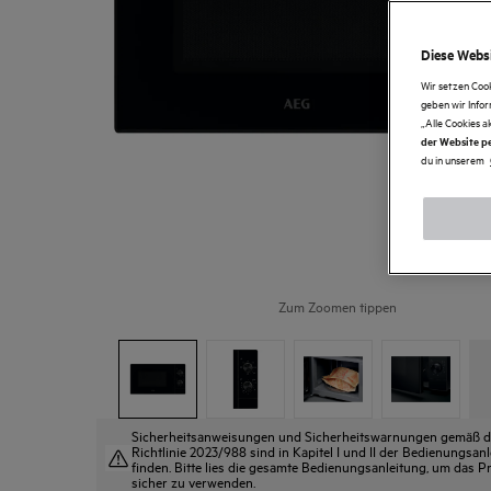
Diese Websi
Wir setzen Coo
geben wir Info
„Alle Cookies a
der Website pe
du in unserem
Zum Zoomen tippen
Sicherheitsanweisungen und Sicherheitswarnungen gemäß 
Richtlinie 2023/988 sind in Kapitel I und II der Bedienungsan
finden. Bitte lies die gesamte Bedienungsanleitung, um das P
sicher zu verwenden.