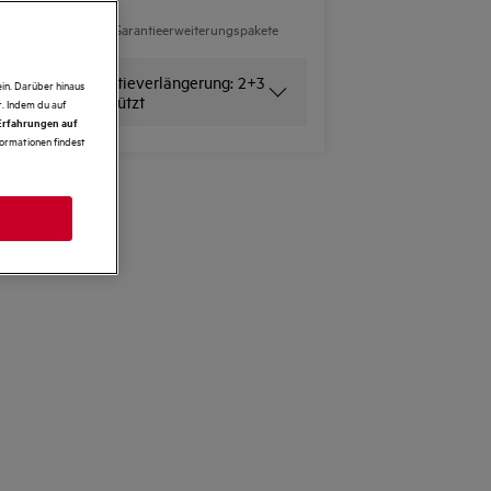
Zahlungsoption für Garantieerweiterungspakete
nicht verfügbar.
Neue Garantieverlängerung: 2+3
in. Darüber hinaus
Jahre geschützt
. Indem du auf
 Erfahrungen auf
formationen findest