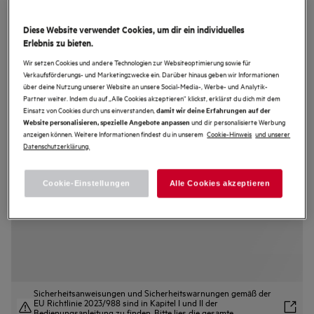
TE7PB63FSB
Diese Website verwendet Cookies, um dir ein individuelles
7000 MealAssist / Einbaubackofen /
Erlebnis zu bieten.
Pyrolytische Selbstreinigung /
Wir setzen Cookies und andere Technologien zur Websiteoptimierung sowie für
Verkaufsförderungs- und Marketingzwecke ein. Darüber hinaus geben wir Informationen
Schwarz
über deine Nutzung unserer Website an unsere Social-Media-, Werbe- und Analytik-
Partner weiter. Indem du auf „Alle Cookies akzeptieren“ klickst, erklärst du dich mit dem
4.8 (265)
Einsatz von Cookies durch uns einverstanden,
damit wir deine Erfahrungen auf der
und dir personalisierte Werbung
Website personalisieren, spezielle Angebote anpassen
Produktdatenblatt
anzeigen können. Weitere Informationen findest du in unserem
Cookie-Hinweis
und unserer
Vorteile
Datenschutzerklärung.
AEG 7000 MealAssist Backöfen - Schritt-für-Schritt zu köstlichen
Ergebnissen.
Mit dem Kerntemperatursensor kannst du auf den Punkt genau garen.
EXCite Full Touch-Display - intuitive Steuerung und assistiertes Kochen.
Cookie-Einstellungen
Alle Cookies akzeptieren
Sicherheitsanweisungen und Sicherheitswarnungen gemäß der
EU Richtlinie 2023/988 sind in Kapitel I und II der
Bedienungsanleitung zu finden. Bitte lies die gesamte