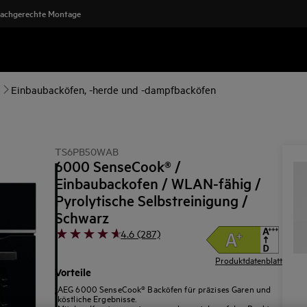
achgerechte Montage
Einbaubacköfen, -herde und -dampfbacköfen
TS6PB50WAB
6000 SenseCook® /
Einbaubackofen / WLAN-fähig /
Pyrolytische Selbstreinigung /
Schwarz
4.6 (287)
Produktdatenblatt
Vorteile
AEG 6000 SenseCook® Backöfen für präzises Garen und
köstliche Ergebnisse.