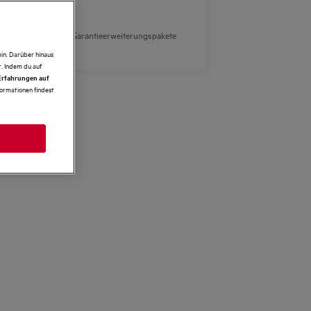
Zahlungsoption für Garantieerweiterungspakete
nicht verfügbar.
in. Darüber hinaus
. Indem du auf
 Erfahrungen auf
formationen findest