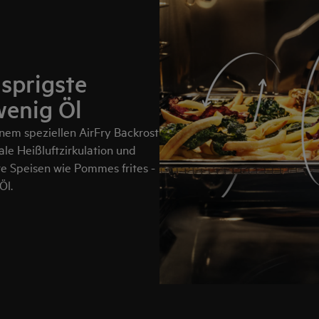
sprigste
wenig Öl
inem speziellen AirFry Backrost
ale Heißluftzirkulation und
te Speisen wie Pommes frites -
Öl.