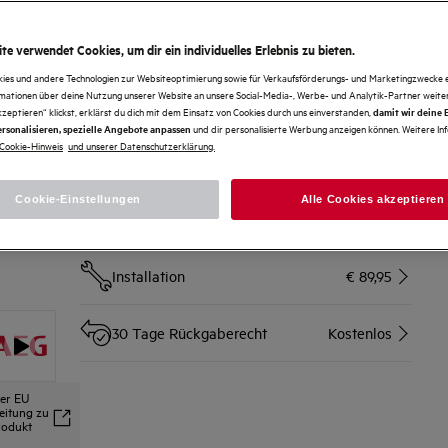
Mit dem Kerntemperatursensor kannst du auf den Punkt
genau garen.
Wähle per EXPlore Display Automatikprogramme und
Funktionen deines Backofens.
te verwendet Cookies, um dir ein individuelles Erlebnis zu bieten.
kies und andere Technologien zur Websiteoptimierung sowie für Verkaufsförderungs- und Marketingzwecke e
Services
rmationen über deine Nutzung unserer Website an unsere Social-Media-, Werbe- und Analytik-Partner weiter
kzeptieren“ klickst, erklärst du dich mit dem Einsatz von Cookies durch uns einverstanden,
damit wir deine
und dir personalisierte Werbung anzeigen können. Weitere In
rsonalisieren, spezielle Angebote anpassen
Speditionslieferung zum
Cookie-Hinweis
und unserer Datenschutzerklärung.
Wunschort (Lieferzeit 4-6
Ab € 59
Werktage)
Cookie-Einstellungen
Alle Cookies akzeptieren
Altgerätemitnahme
Kostenlos
Installation
€ 89,95
30 Tage Rückgaberecht
Kostenlos
der EU
leitung zu
rodukt