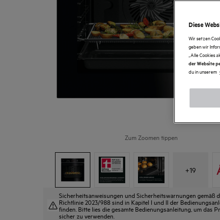
Diese Websi
Wir setzen Coo
geben wir Info
„Alle Cookies a
der Website pe
du in unserem
Zum Zoomen tippen
+
19
Sicherheitsanweisungen und Sicherheitswarnungen gemäß 
Richtlinie 2023/988 sind in Kapitel I und II der Bedienungsan
finden. Bitte lies die gesamte Bedienungsanleitung, um das P
sicher zu verwenden.