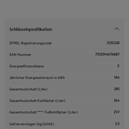
Schlüsselspezifikation
2120228
EPREL Registrierungscode
7333394074887
EAN-Nummer
E
Energieeffizienzklasse
166
Jährlicher Energieverbrauch in kWh
285
Gesamtnutzinhalt (Liter)
264
Gesamtnutzinhalt Kühlfächer (Liter)
21.9
Gesamtnutzinhalt ****-Tiefkühlfächer (Liter)
5.5
Gefriervermögen (kg/24Std.)