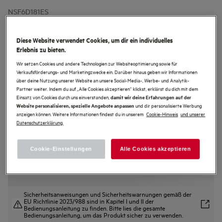
NSF6D181ES
Einbaukühlschrank / 1780 mm / 4-
Sterne-Gefrierfach / 285 L /
Diese Website verwendet Cookies, um dir ein individuelles
Schlepptür
Erlebnis zu bieten.
Wir setzen Cookies und andere Technologien zur Websiteoptimierung sowie für
4.3 (7)
Verkaufsförderungs- und Marketingzwecke ein. Darüber hinaus geben wir Informationen
über deine Nutzung unserer Website an unsere Social-Media-, Werbe- und Analytik-
Produktdatenblatt
Partner weiter. Indem du auf „Alle Cookies akzeptieren“ klickst, erklärst du dich mit dem
Vorteile
Einsatz von Cookies durch uns einverstanden,
damit wir deine Erfahrungen auf der
DynamicAir: Für gleichmäßige Kälteverteilung
und dir personalisierte Werbung
Website personalisieren, spezielle Angebote anpassen
360° Cooling: Optimierte Luftzirkulation. Hält Lebensmittel länger frisch.
anzeigen können. Weitere Informationen findest du in unserem
Cookie-Hinweis
und unserer
Die Innenauskleidung besteht aus 70 % recyceltem Kunststoff.
Datenschutzerklärung.
Cookie-Einstellungen
Alle Cookies akzeptieren
Sicherheitsanweisungen und Sicherheitswarnungen gemäß der
EU Richtlinie 2023/988 sind in Kapitel I und II der
Bedienungsanleitung zu finden. Bitte lies die gesamte
Bedienungsanleitung, um das Produkt sicher zu verwenden.