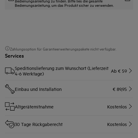
Bedienungsanleitung zu finden. Bitte lies die gesamte
Bedienungsanleitung, um das Produkt sicher zu verwenden.
Zahlungsoption für Garantieerweiterungspakete nicht verfügbar.
Services
Speditionslieferung zum Wunschort (Lieferzeit
Ab € 59
4-6 Werktage)
Einbau und Installation
€ 89,95
Altgerätemitnahme
Kostenlos
30 Tage Rückgaberecht
Kostenlos