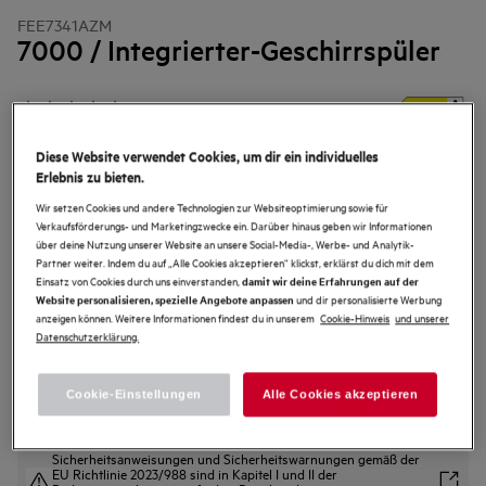
FEE7341AZM
7000 / Integrierter-Geschirrspüler
4.7 (26)
Produktdatenblatt
Diese Website verwendet Cookies, um dir ein individuelles
Vorteile
Erlebnis zu bieten.
SoftSpikes & SoftGrips: Noch besserer Schutz und Halt für Ihre Gläser.
Wir setzen Cookies und andere Technologien zur Websiteoptimierung sowie für
Weniger Glasbruch.
Verkaufsförderungs- und Marketingzwecke ein. Darüber hinaus geben wir Informationen
SoftSpikes & SoftGrips: Noch besserer Schutz und Halt für Ihre Gläser.
Weniger Glasbruch.
über deine Nutzung unserer Website an unsere Social-Media-, Werbe- und Analytik-
Satelliten-Sprüharm: Weniger Wasserverbrauch und gleichmäßige
Partner weiter. Indem du auf „Alle Cookies akzeptieren“ klickst, erklärst du dich mit dem
Wasserverteilung. Für optimale Reinigungsergebnisse bis in jeden Winkel.
Einsatz von Cookies durch uns einverstanden,
damit wir deine Erfahrungen auf der
und dir personalisierte Werbung
Website personalisieren, spezielle Angebote anpassen
anzeigen können. Weitere Informationen findest du in unserem
Cookie-Hinweis
und unserer
Datenschutzerklärung.
Cookie-Einstellungen
Alle Cookies akzeptieren
Sicherheitsanweisungen und Sicherheitswarnungen gemäß der
EU Richtlinie 2023/988 sind in Kapitel I und II der