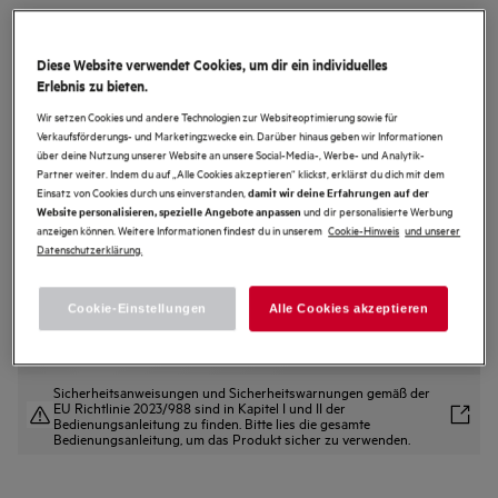
CCB6446BBW
Standherd mit Glaskeramik-Kochfeld
Diese Website verwendet Cookies, um dir ein individuelles
/ 60 cm
Erlebnis zu bieten.
4.8 (13)
Wir setzen Cookies und andere Technologien zur Websiteoptimierung sowie für
Verkaufsförderungs- und Marketingzwecke ein. Darüber hinaus geben wir Informationen
Produktdatenblatt
über deine Nutzung unserer Website an unsere Social-Media-, Werbe- und Analytik-
Vorteile
Partner weiter. Indem du auf „Alle Cookies akzeptieren“ klickst, erklärst du dich mit dem
Einsatz von Cookies durch uns einverstanden,
damit wir deine Erfahrungen auf der
Das Heißluftgebläse sorgt für perfekte Backergebnisse.
und dir personalisierte Werbung
Website personalisieren, spezielle Angebote anpassen
Koche auf mehreren Ebenen mit einem zusätzlichen Heizring.
anzeigen können. Weitere Informationen findest du in unserem
Cookie-Hinweis
und unserer
Das Keramikkochfeld ist schnell und leicht zu reinigen
Der XXL-Innenraum ermöglicht bessere Sichtbarkeit für optimale Resultate.
Datenschutzerklärung.
Cookie-Einstellungen
Alle Cookies akzeptieren
Sicherheitsanweisungen und Sicherheitswarnungen gemäß der
EU Richtlinie 2023/988 sind in Kapitel I und II der
Bedienungsanleitung zu finden. Bitte lies die gesamte
Bedienungsanleitung, um das Produkt sicher zu verwenden.