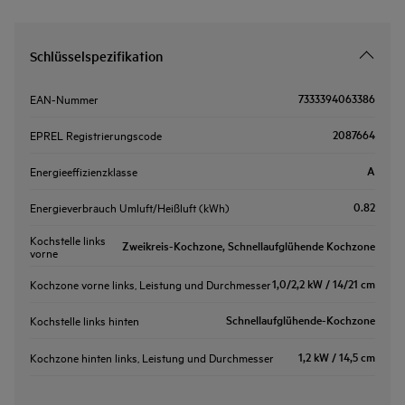
Schlüsselspezifikation
7333394063386
EAN-Nummer
2087664
EPREL Registrierungscode
A
Energieeffizienzklasse
0.82
Energieverbrauch Umluft/Heißluft (kWh)
Kochstelle links
Zweikreis-Kochzone, Schnellaufglühende Kochzone
vorne
1,0/2,2 kW / 14/21 cm
Kochzone vorne links, Leistung und Durchmesser
Schnellaufglühende-Kochzone
Kochstelle links hinten
1,2 kW / 14,5 cm
Kochzone hinten links, Leistung und Durchmesser