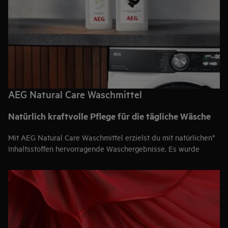
AEG Natural Care Waschmittel
Natürlich kraftvolle Pflege für die tägliche Wäsche
Mit AEG Natural Care Waschmittel erzielst du mit natürlichen*
Inhaltsstoffen hervorragende Waschergebnisse. Es wurde
speziell entwickelt, um die Leistung deiner AEG
Waschmaschine zu maximieren, sodass du selbst bei 30 °C
hervorragende Ergebnisse erzielst.
100 % pflanzliche Formel
96 % natürliche Inhaltsstoffe
Geeignet für die meisten gängigen Textilien, wie z. B. T-
Shirts. Hemden und Jeans