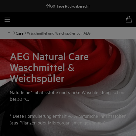
30 Tage Rückgaberecht
Care
Waschmittel und Weichspüler von AEG
AEG Natural Care
Waschmittel &
Weichspüler
Natürliche* Inhaltsstoffe und starke Waschleistung, schon
bei 30 °C.
* Diese Formulierung enthält 96 % natürliche Inhaltsstoffen
(aus Pflanzen oder Mikroorganismen gewonnen).