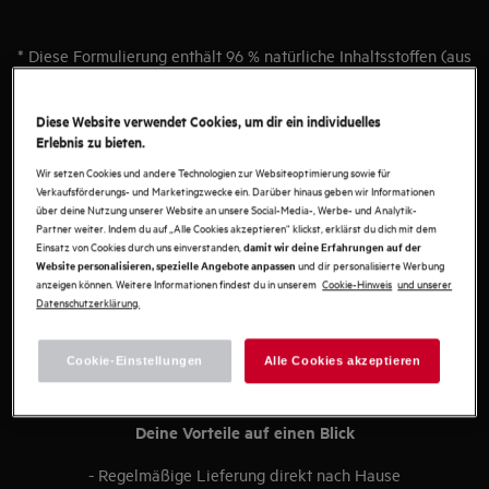
* Diese Formulierung enthält 96 % natürliche Inhaltsstoffen (aus
Pflanzen oder Mikroorganismen gewonnen).
Diese Website verwendet Cookies, um dir ein individuelles
Erlebnis zu bieten.
Wir setzen Cookies und andere Technologien zur Websiteoptimierung sowie für
AEG Natural Care Waschmittel &
Verkaufsförderungs- und Marketingzwecke ein. Darüber hinaus geben wir Informationen
über deine Nutzung unserer Website an unsere Social-Media-, Werbe- und Analytik-
Weichspüler im Abonnement kaufen
Partner weiter. Indem du auf „Alle Cookies akzeptieren“ klickst, erklärst du dich mit dem
Einsatz von Cookies durch uns einverstanden,
damit wir deine Erfahrungen auf der
Kraftvolle, natürliche Pflege –
und dir personalisierte Werbung
Website personalisieren, spezielle Angebote anpassen
bequem zu dir nach Hause geliefert
anzeigen können. Weitere Informationen findest du in unserem
Cookie-Hinweis
und unserer
Datenschutzerklärung.
Mit dem AEG Natural Care Abonnement erhältst du
Waschmittel und Weichspüler regelmäßig direkt nach Hause
Cookie-Einstellungen
Alle Cookies akzeptieren
geliefert – versandkostenfrei und ohne Nachbestellen. Das
Lieferintervall kannst du flexibel selbst bestimmen.
Deine Vorteile auf einen Blick
- Regelmäßige Lieferung direkt nach Hause