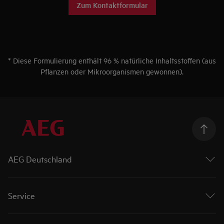
Zum Kontaktformular
* Diese Formulierung enthält 96 % natürliche Inhaltsstoffen (aus
Pflanzen oder Mikroorganismen gewonnen).
AEG Deutschland
Über AEG
Aktuelle Themen
Service
AEG Blog
Besseres Leben
Kontakt
Karriere