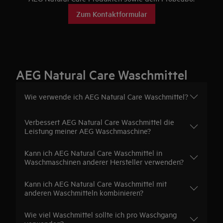
100 % pflanzliche Rezeptur
Zum Kontaktformular
Recycelte Kunststoffflasche
Speziell für deine AEG Waschmaschine entwickelt
* Diese Formulierung enthält 96 % natürliche Inhaltsstoffen (aus
Pflanzen oder Mikroorganismen gewonnen).
AEG Natural Care Waschmittel
** Dermatologisch getestet
Wie verwende ich AEG Natural Care Waschmittel?
Verbessert AEG Natural Care Waschmittel die
Leistung meiner AEG Waschmaschine?
Kann ich AEG Natural Care Waschmittel in
Waschmaschinen anderer Hersteller verwenden?
Kann ich AEG Natural Care Waschmittel mit
anderen Waschmitteln kombinieren?
Wie viel Waschmittel sollte ich pro Waschgang