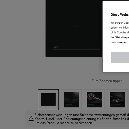
Diese Websi
Wir setzen Coo
geben wir Info
„Alle Cookies a
der Website pe
du in unserem
Zum Zoomen tippen
Sicherheitsanweisungen und Sicherheitswarnungen gemäß der
Kapitel I und II der Bedienungsanleitung zu finden. Bitte lie
um das Produkt sicher zu verwenden.