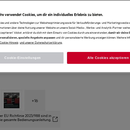
te verwendet Cookies, um dir ein individuelles Erlebnis zu bieten.
kies und andere Technologien zur Websiteoptimierung sowie für Verkaufsförderungs- und Marketingzwecke e
rmationen über deine Nutzung unserer Website an unsere Social-Media-, Werbe- und Analytik-Partner weiter
kzeptieren“ klickst, erklärst du dich mit dem Einsatz von Cookies durch uns einverstanden,
damit wir deine
und dir personalisierte Werbung anzeigen können. Weitere In
rsonalisieren, spezielle Angebote anpassen
Cookie-Hinweis
und unserer Datenschutzerklärung.
Cookie-Einstellungen
Alle Cookies akzeptieren
+
16
 EU Richtlinie 2023/988 sind in
s die gesamte Bedienungsanleitung,