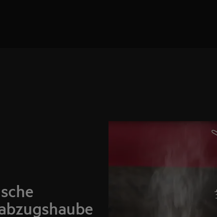
sche
tabzugshaube