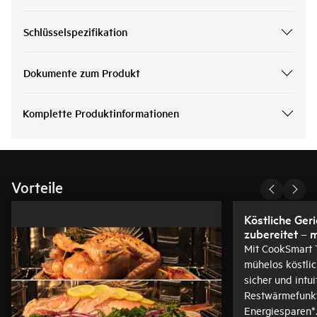
Schlüsselspezifikation
Dokumente zum Produkt
Komplette Produktinformationen
Vorteile
Köstliche Geri
z
Mit CookSmart 
mühelos köstlic
sicher und intui
Restwärmefunkt
Energiesparen*.