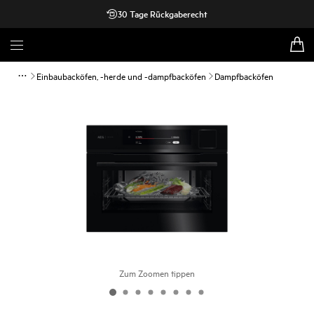
30 Tage Rückgaberecht
Einbaubacköfen, -herde und -dampfbacköfen
Dampfbacköfen
Zum Zoomen tippen