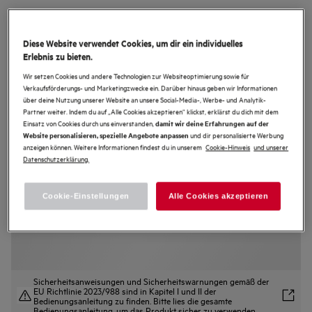
LR6F6548EK
6000 ProSense® / 8 kg
Diese Website verwendet Cookies, um dir ein individuelles
Erlebnis zu bieten.
4.7 (28)
Wir setzen Cookies und andere Technologien zur Websiteoptimierung sowie für
Verkaufsförderungs- und Marketingzwecke ein. Darüber hinaus geben wir Informationen
Produktdatenblatt
über deine Nutzung unserer Website an unsere Social-Media-, Werbe- und Analytik-
Vorteile
Partner weiter. Indem du auf „Alle Cookies akzeptieren“ klickst, erklärst du dich mit dem
Einsatz von Cookies durch uns einverstanden,
damit wir deine Erfahrungen auf der
ProSense® passt Zeit, Wasser- und Energieverbrauch an die
Beladungsmenge an.
und dir personalisierte Werbung
Website personalisieren, spezielle Angebote anpassen
ProSense® passt Zeit, Wasser- und Energieverbrauch an die
anzeigen können. Weitere Informationen findest du in unserem
Cookie-Hinweis
und unserer
Beladungsmenge an.
Datenschutzerklärung.
Effektiver Knitterschutz für weniger Bügelaufwand dank Leichtbügeln-
Option.
Cookie-Einstellungen
Alle Cookies akzeptieren
Sicherheitsanweisungen und Sicherheitswarnungen gemäß der
EU Richtlinie 2023/988 sind in Kapitel I und II der
Bedienungsanleitung zu finden. Bitte lies die gesamte
Bedienungsanleitung, um das Produkt sicher zu verwenden.