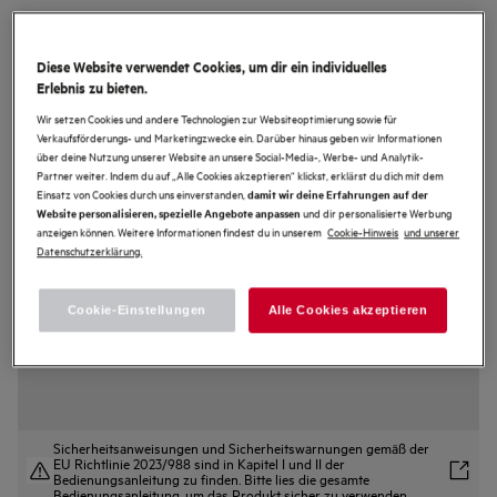
LR6F67487
6000 ProSense® / 8 kg
Diese Website verwendet Cookies, um dir ein individuelles
Erlebnis zu bieten.
4.7 (28)
Wir setzen Cookies und andere Technologien zur Websiteoptimierung sowie für
Verkaufsförderungs- und Marketingzwecke ein. Darüber hinaus geben wir Informationen
Produktdatenblatt
über deine Nutzung unserer Website an unsere Social-Media-, Werbe- und Analytik-
Vorteile
Partner weiter. Indem du auf „Alle Cookies akzeptieren“ klickst, erklärst du dich mit dem
Einsatz von Cookies durch uns einverstanden,
damit wir deine Erfahrungen auf der
ProSense® passt Zeit, Wasser- und Energieverbrauch an die
und dir personalisierte Werbung
Website personalisieren, spezielle Angebote anpassen
Beladungsmenge an.
ProSense® passt Zeit, Wasser- und Energieverbrauch an die
anzeigen können. Weitere Informationen findest du in unserem
Cookie-Hinweis
und unserer
Beladungsmenge an.
Datenschutzerklärung.
Effektiver Knitterschutz für weniger Bügelaufwand dank Leichtbügeln-
Option.
Cookie-Einstellungen
Alle Cookies akzeptieren
Sicherheitsanweisungen und Sicherheitswarnungen gemäß der
EU Richtlinie 2023/988 sind in Kapitel I und II der
Bedienungsanleitung zu finden. Bitte lies die gesamte
Bedienungsanleitung, um das Produkt sicher zu verwenden.