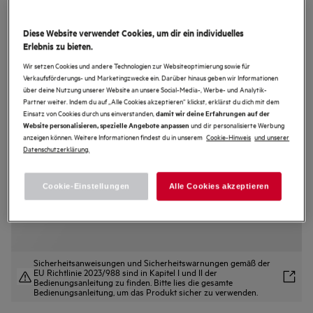
LR7F75697
7000 ProSteam® / 9 kg
Diese Website verwendet Cookies, um dir ein individuelles
Erlebnis zu bieten.
Wir setzen Cookies und andere Technologien zur Websiteoptimierung sowie für
4.6 (23)
Verkaufsförderungs- und Marketingzwecke ein. Darüber hinaus geben wir Informationen
über deine Nutzung unserer Website an unsere Social-Media-, Werbe- und Analytik-
Produktdatenblatt
Partner weiter. Indem du auf „Alle Cookies akzeptieren“ klickst, erklärst du dich mit dem
Vorteile
Einsatz von Cookies durch uns einverstanden,
damit wir deine Erfahrungen auf der
und dir personalisierte Werbung
Serie 7000 mit ProSteam®-Technologie
Website personalisieren, spezielle Angebote anpassen
Im Dampf-Programm werden Gerüche* neutralisiert und deine Kleidung
anzeigen können. Weitere Informationen findest du in unserem
Cookie-Hinweis
und unserer
aufgefrischt.
Datenschutzerklärung.
MixLoad 69 Min. – optimale Leistung für die tägliche Wäsche.
Cookie-Einstellungen
Alle Cookies akzeptieren
Sicherheitsanweisungen und Sicherheitswarnungen gemäß der
EU Richtlinie 2023/988 sind in Kapitel I und II der
Bedienungsanleitung zu finden. Bitte lies die gesamte
Bedienungsanleitung, um das Produkt sicher zu verwenden.