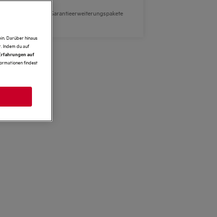
Zahlungsoption für Garantieerweiterungspakete
nicht verfügbar.
in. Darüber hinaus
. Indem du auf
 Erfahrungen auf
formationen findest