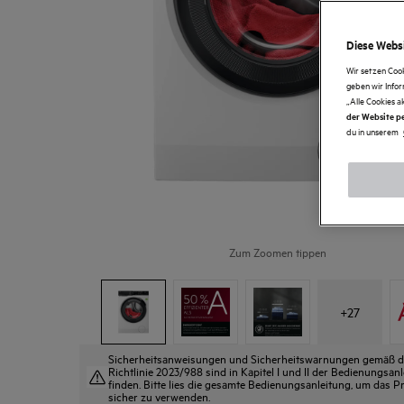
Diese Websi
Wir setzen Coo
geben wir Info
„Alle Cookies a
der Website pe
du in unserem
Zum Zoomen tippen
+
27
Sicherheitsanweisungen und Sicherheitswarnungen gemäß 
Richtlinie 2023/988 sind in Kapitel I und II der Bedienungsan
finden. Bitte lies die gesamte Bedienungsanleitung, um das P
sicher zu verwenden.