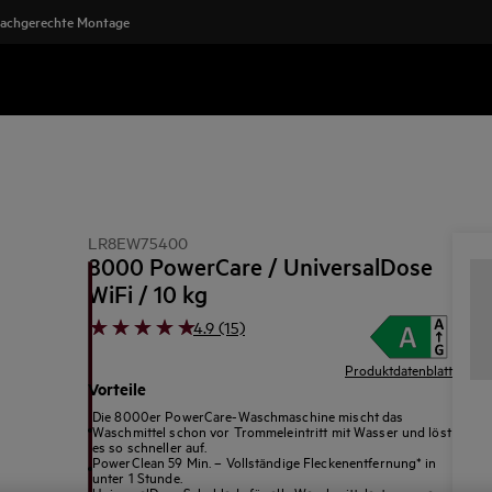
achgerechte Montage
LR8EW75400
8000 PowerCare / UniversalDose
WiFi / 10 kg
4.9 (15)
Produktdatenblatt
Vorteile
Die 8000er PowerCare-Waschmaschine mischt das
Waschmittel schon vor Trommeleintritt mit Wasser und löst
es so schneller auf.
PowerClean 59 Min. – Vollständige Fleckenentfernung* in
unter 1 Stunde.