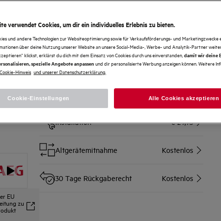
UniversalDose Schublade für alle Waschmittelarten, sogar
Waschmittel-PODS®/Caps
te verwendet Cookies, um dir ein individuelles Erlebnis zu bieten.
Services
kies und andere Technologien zur Websiteoptimierung sowie für Verkaufsförderungs- und Marketingzwecke e
rmationen über deine Nutzung unserer Website an unsere Social-Media-, Werbe- und Analytik-Partner weiter
Speditionslieferung zum
kzeptieren“ klickst, erklärst du dich mit dem Einsatz von Cookies durch uns einverstanden,
damit wir deine
Wunschort (Lieferzeit 4-6
Ab € 59
und dir personalisierte Werbung anzeigen können. Weitere In
rsonalisieren, spezielle Angebote anpassen
Werktage)
Cookie-Hinweis
und unserer Datenschutzerklärung.
Montage Wasch-/Trockensäule
€ 29,95
Cookie-Einstellungen
Alle Cookies akzeptieren
Installation
€ 29,95
Altgerätemitnahme
Kostenlos
30 Tage Rückgaberecht
Kostenlos
der EU
leitung zu
rodukt