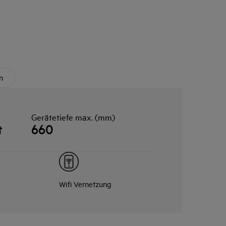
n
Gerätetiefe max. (mm)
t
660
Wifi Vernetzung