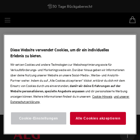
30 Tage Rückgaberecht
Händlersuche
Diese Website verwendet Cookies, um dir ein individuelles
Erlebnis zu bieten.
Um einen Händler für ein bestimmtes Modell zu finden,
verwende bitte die Händlersuche auf der Produktseite des
Wir setzen Cookies und andere Technologien zur Websiteoptimierung sowie für
Verkaufsförderungs- und Marketingzwecke ein. Darüber hinaus geben wir Informationen
Modells.
über deine Nutzung unserer Website an unsere Social-Media-, Werbe- und Analytik-
Partner weiter. Indem du auf „Alle Cookies akzeptieren“ klickst, erklärst du dich mit dem
Postleitzahl/Adresse/Ort eingeben
Einsatz von Cookies durch uns einverstanden,
damit wir deine Erfahrungen auf der
und dir personalisierte Werbung
Website personalisieren, spezielle Angebote anpassen
anzeigen können. Weitere Informationen findest du in unserem
Cookie-Hinweis
und unserer
Suchen
Datenschutzerklärung.
Alle
Cookie-Einstellungen
Alle Cookies akzeptieren