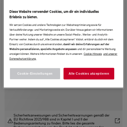
GI641FFX
5000 Induktion Autarkes
Diese Website verwendet Cookies, um dir ein individuelles
Erlebnis zu bieten.
Induktionskochfeld / Hob²Hood® /
Wir setzen Cookies und andere Technologien zur Websiteoptimierung sowie für
60 cm
Verkaufsförderungs- und Marketingzwecke ein. Darüber hinaus geben wir Informationen
über deine Nutzung unserer Website an unsere Social-Media-, Werbe- und Analytik-
4.6 (396)
Partner weiter. Indem du auf „Alle Cookies akzeptieren“ klickst, erklärst du dich mit dem
Einsatz von Cookies durch uns einverstanden,
damit wir deine Erfahrungen auf der
Produktdatenblatt
und dir personalisierte Werbung
Website personalisieren, spezielle Angebote anpassen
Vorteile
anzeigen können. Weitere Informationen findest du in unserem
Cookie-Hinweis
und unserer
Datenschutzerklärung.
AEG 5000 Fast & Powerful Kochfelder: effiziente Leistung und Tempo in
der Küche
Fast & Powerful: Schnelleres und effizienteres Aufheizen
Hob2Hood: Automatische Steuerung der Dunstabzugshaube
Cookie-Einstellungen
Alle Cookies akzeptieren
Sicherheitsanweisungen und Sicherheitswarnungen gemäß der
EU Richtlinie 2023/988 sind in Kapitel I und II der
Bedienungsanleitung zu finden. Bitte lies die gesamte
Bedienungsanleitung, um das Produkt sicher zu verwenden.