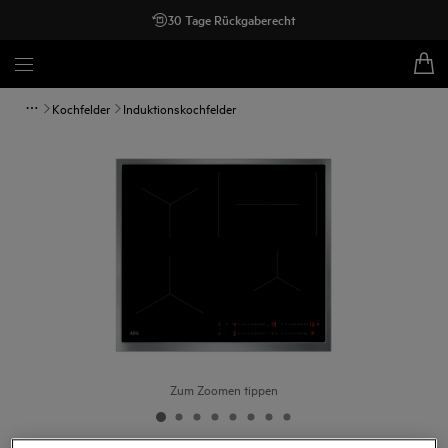
30 Tage Rückgaberecht
Kochfelder
Induktionskochfelder
Zum Zoomen tippen