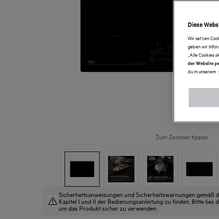
Diese Websi
Wir setzen Coo
geben wir Info
„Alle Cookies a
der Website pe
du in unserem
Zum Zoomen tippen
Sicherheitsanweisungen und Sicherheitswarnungen gemäß der
Kapitel I und II der Bedienungsanleitung zu finden. Bitte lie
um das Produkt sicher zu verwenden.