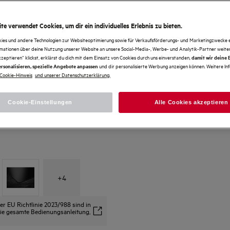
te verwendet Cookies, um dir ein individuelles Erlebnis zu bieten.
kies und andere Technologien zur Websiteoptimierung sowie für Verkaufsförderungs- und Marketingzwecke e
rmationen über deine Nutzung unserer Website an unsere Social-Media-, Werbe- und Analytik-Partner weiter
kzeptieren“ klickst, erklärst du dich mit dem Einsatz von Cookies durch uns einverstanden,
damit wir deine
und dir personalisierte Werbung anzeigen können. Weitere In
rsonalisieren, spezielle Angebote anpassen
Cookie-Hinweis
und unserer Datenschutzerklärung.
Cookie-Einstellungen
Alle Cookies akzeptieren
+
4
 EU Richtlinie 2023/988 sind in
s die gesamte Bedienungsanleitung,