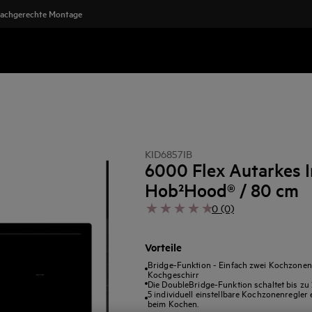
achgerechte Montage
KID6857IB
6000 Flex Autarkes I
Hob²Hood® / 80 cm
0 (0)
Vorteile
Bridge-Funktion - Einfach zwei Kochzonen 
Kochgeschirr
Die DoubleBridge-Funktion schaltet bis z
5 individuell einstellbare Kochzonenregle
beim Kochen.