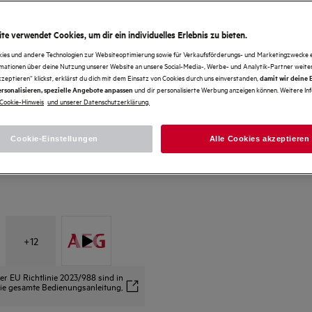
te verwendet Cookies, um dir ein individuelles Erlebnis zu bieten.
kies und andere Technologien zur Websiteoptimierung sowie für Verkaufsförderungs- und Marketingzwecke e
rmationen über deine Nutzung unserer Website an unsere Social-Media-, Werbe- und Analytik-Partner weiter
kzeptieren“ klickst, erklärst du dich mit dem Einsatz von Cookies durch uns einverstanden,
damit wir deine
und dir personalisierte Werbung anzeigen können. Weitere In
rsonalisieren, spezielle Angebote anpassen
Cookie-Hinweis
und unserer Datenschutzerklärung.
Cookie-Einstellungen
Alle Cookies akzeptieren
+
12
 EU Richtlinie 2023/988 sind in
s die gesamte Bedienungsanleitung,