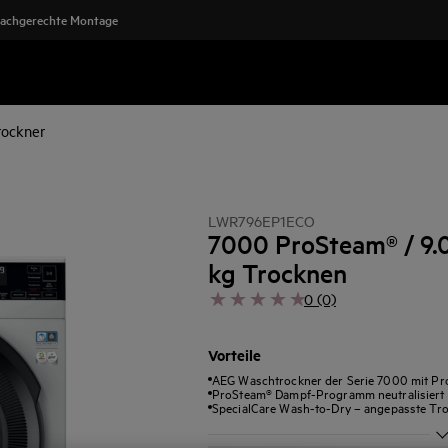
achgerechte Montage
rockner
LWR796EP1ECO
7000 ProSteam® / 9.0
kg Trocknen
0 (0)
Vorteile
AEG Waschtrockner der Serie 7000 mit Pr
ProSteam® Dampf-Programm neutralisiert G
SpecialCare Wash-to-Dry – angepasste Tr