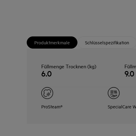
Produktmerkmale
Schlüsselspezifikation
Füllmenge Trocknen (kg)
Füll
6.0
9.0
ProSteam®
SpecialCare W