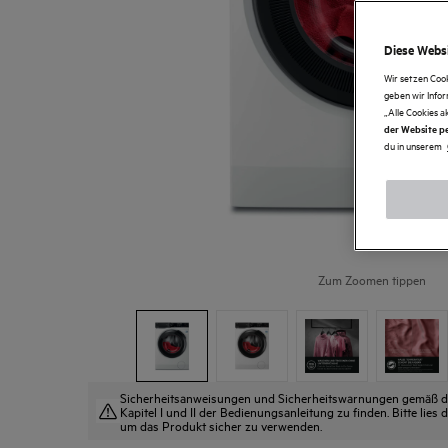
Diese Websi
Wir setzen Coo
geben wir Info
„Alle Cookies a
der Website pe
du in unserem
Zum Zoomen tippen
Sicherheitsanweisungen und Sicherheitswarnungen gemäß der
Kapitel I und II der Bedienungsanleitung zu finden. Bitte lie
um das Produkt sicher zu verwenden.